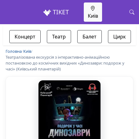
ТІКЕТ
Київ
Концерт
Театр
Балет
Цирк
Головна
/
Київ
/
Театралізована екскурсія з інтерактивно-анімаційною
постановкою до космічних вихідних «Динозаври: подорож у
часі» (Київський планетарій)