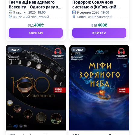
Таємниці невидимого
Подорож Сонячною
Всесвіту + Одного разу за
системою (Київський
Великого Вибуху
планетарій)
9 серпня 2026
18:00
9 серпня 2026
19:00
(Київський планетарій)
Київський планетарій
Київський планетарій
400₴
400₴
ВІД
ВІД
КВИТКИ
КВИТКИ
ПОДІЯ
ПОДІЯ