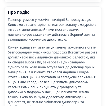
Про подію
Телепортуємося у
космічні вихідні
! Запрошуємо до
Київського планетарію на театралізовану екскурсію з
інтерактивно-анімаційними постановками,
навчально-розважальним дійством в Зоряній залі та
захопливою космічною дискотекою.
Кожен відвідувач матиме унікальну можливість стати
безпосереднім учасником подорожі Всесвітом разом з
допитливою восьмирічною дівчинкою Селестою, яка,
як сподіваємося і Ви, зачарована динозаврами.
Одного разу, коли вона готувалася до доповіді про їх
вимирання, в її кімнаті з’явилася чарівна і мудра
істота – Місяць. Він поставив їй загадкове запитання:
а що, якщо серед нас все ще живуть динозаври?
Разом з Вами вони вирушать у грандіозну та
дивовижну подорож у часі, щоб побачити Землю
такою, якою вона була у далекому минулому. Ви
дізнаєтеся, як сильно змінилися динозаври за