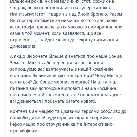
мільйони років. Як з невеличких істот, схожих на
ящірок, вони перетворилися на супер-хижаків,
гігантських істот і тварин з надійною бронею. Разом
Ви спостерігатимете за ними аж до того дня, коли
катастрофа призвела до їх масового вимирання. Але
саме в той момент, коли здавалося, що все
втрачено…., знайдете ключ до секрету виживання
динозаврів!
А якщо Ви хочете більше дізнатися про наше Сонце,
Землю і Місяць або перевірити свої знання –
запрошуємо вас взяти участь в нашій космічній
вікторині. Як виникли місячні кратери? Чому Місяць
світиться? Де Сонце черпає енергію? На ці та інші
питання вам допоможе відповісти наша космічна
вікторина. У цій грі кожен стане переможцем, адже
всі дізнаються і побачать багато нового.
Контент з анімацією та цікавими героями особливо до
вподоби дитячій аудиторії, яка краще сприймає
інформацію про оточуючий світ в інтерактивно-
ігровій формі.