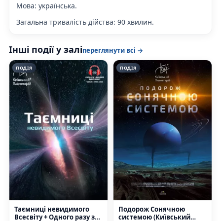
Мова:
українська.
Загальна тривалість дійства
: 90 хвилин.
Інші події у залі
переглянути всі →
ПОДІЯ
ПОДІЯ
Таємниці невидимого
Подорож Сонячною
Всесвіту + Одного разу за
системою (Київський