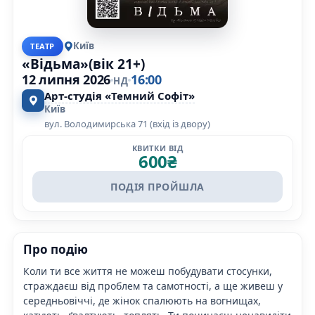
Київ
ТЕАТР
«Відьма»(вік 21+)
12 липня 2026
16:00
НД
Арт-студія «Темний Софіт»
Київ
вул. Володимирська 71 (вхід із двору)
КВИТКИ ВІД
600
₴
ПОДІЯ ПРОЙШЛА
Про подію
Коли ти все життя не можеш побудувати стосунки,
страждаєш від проблем та самотності, а ще живеш у
середньовіччі, де жінок спалюють на вогнищах,