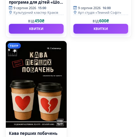
програма для дітей «Шоу
Тесла»
9 серпня 2026
15:00
9 серпня 2026
16:00
Культурний кластер Краків
Арт-студія «Темний Софіт»
450₴
600₴
ВІД
ВІД
КВИТКИ
КВИТКИ
ТЕАТР
Кава перших побачень