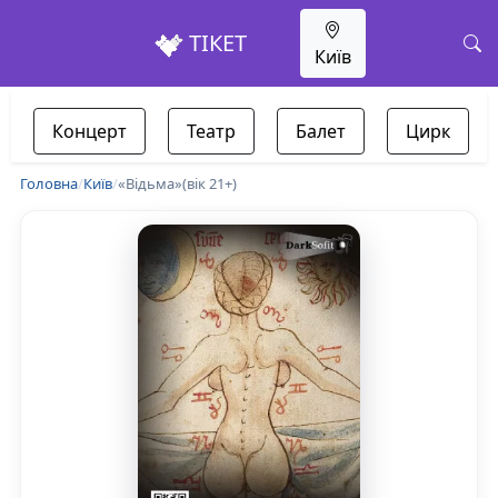
ТІКЕТ
Київ
Концерт
Театр
Балет
Цирк
Головна
/
Київ
/
«Відьма»(вік 21+)