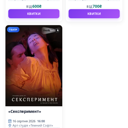
600₴
700₴
ВІД
ВІД
КВИТКИ
КВИТКИ
ТЕАТР
«Сексперимент»
16 серпня 2026
16:00
Арт-студія «Темний Софіт»