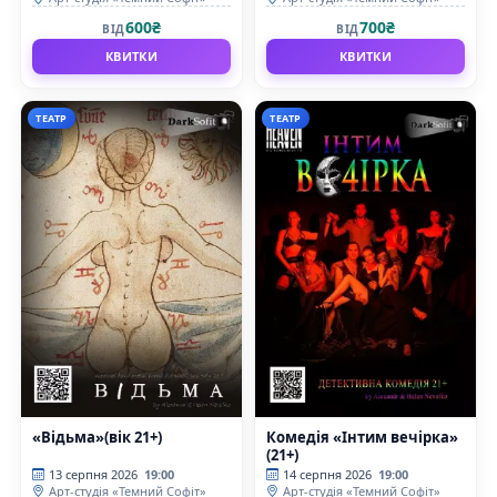
600₴
700₴
ВІД
ВІД
КВИТКИ
КВИТКИ
ТЕАТР
ТЕАТР
«Відьма»(вік 21+)
Комедiя «Інтим вечірка»
(21+)
13 серпня 2026
19:00
14 серпня 2026
19:00
Арт-студія «Темний Софіт»
Арт-студія «Темний Софіт»