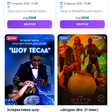
9 серпня 2026
11:00
9 серпня 2026
12:00
Театр кукол на лівому березі
Театр на Михайлівській, Верхня
Дніпра
сцена
200₴
300₴
ВІД
ВІД
КВИТКИ
КВИТКИ
ДІТЯМ
ТЕАТР
Інтерактивна шоу-
«Шкури» (Вік: 21 плюс)