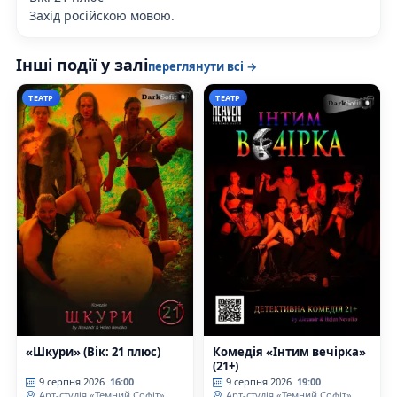
Захiд росiйскою мовою.
Інші події у залі
переглянути всі →
ТЕАТР
ТЕАТР
«Шкури» (Вік: 21 плюс)
Комедiя «Інтим вечірка»
(21+)
9 серпня 2026
16:00
9 серпня 2026
19:00
Арт-студія «Темний Софіт»
Арт-студія «Темний Софіт»