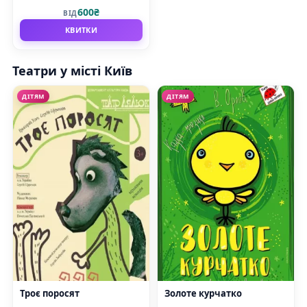
600₴
ВІД
КВИТКИ
Театри у місті Київ
ДІТЯМ
ДІТЯМ
Троє поросят
Золоте курчатко