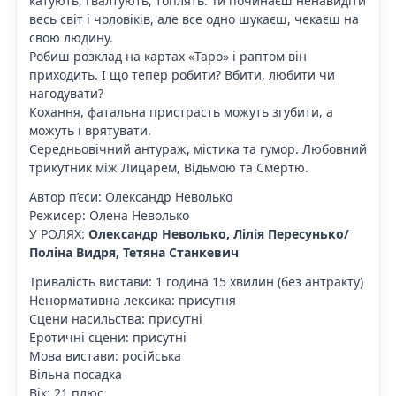
катують, ґвалтують, топлять. Ти починаєш ненавидіти
весь світ і чоловіків, але все одно шукаєш, чекаєш на
свою людину.
Робиш розклад на картах «Таро» і раптом він
приходить. І що тепер робити? Вбити, любити чи
нагодувати?
Кохання, фатальна пристрасть можуть згубити, а
можуть і врятувати.
Середньовічний антураж, містика та гумор. Любовний
трикутник між Лицарем, Відьмою та Смертю.
Автор п’єси: Олександр Неволько
Режисер: Олена Неволько
У РОЛЯХ:
Олександр Неволько, Лілія Пересунько/
Поліна Видря, Тетяна Станкевич
Тривалість вистави: 1 година 15 хвилин (без антракту)
Ненормативна лексика: присутня
Сцени насильства: присутні
Еротичні сцени: присутні
Мова вистави: російська
Вільна посадка
Вік: 21 плюс