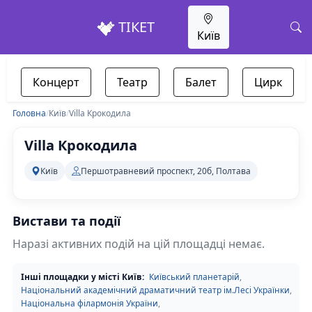
ТІКЕТ
Київ
Концерт
Театр
Балет
Цирк
Головна
/
Київ
/
Villa Крокодила
Villa Крокодила
Київ
Першотравневий проспект, 20б, Полтава
Вистави та події
Наразі активних подій на цій площадці немає.
Інші площадки у місті Київ:
Київський планетарій
,
Національний академічний драматичний театр ім.Лесі Українки
,
Національна філармонія України
,