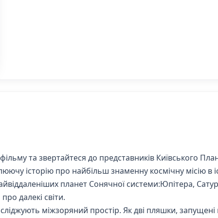
 фільму та звертайтеся до представників Київського Пл
ючу історію про найбільш знаменну космічну місію в іс
йвіддаленіших планет Сонячної системи:Юпітера, Сатурна
про далекі світи.
сліджують міжзоряний простір. Як дві пляшки, запущені в