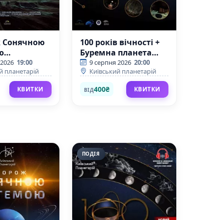
 Сонячною
100 років вічності +
ю
Буремна планета
кий
(Київський
 2026
19:00
9 серпня 2026
20:00
й планетарій
Київський планетарій
ій)
планетарій)
400₴
КВИТКИ
КВИТКИ
ВІД
ПОДІЯ