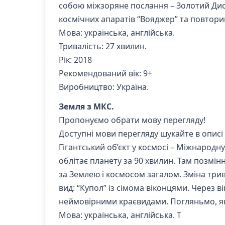
собою міжзоряне послання – Золотий Дис
космічних апаратів “Вояджер” та повтор
Мова: українська, англійська.
Тривалість: 27 хвилин.
Рік: 2018
Рекомендований вік: 9+
Виробництво: Україна.
Земля з МКС.
Пропонуємо обрати мову перегляду!
Доступні мови перегляду шукайте в описі
Гігантський об’єкт у космосі – Міжнарод
облітає планету за 90 хвилин. Там позмі
за Землею і космосом загалом. Зміна трива
вид: “Купол” із сімома віконцями. Через
неймовірними краєвидами. Погляньмо, яки
Мова: українська, англійська. Т