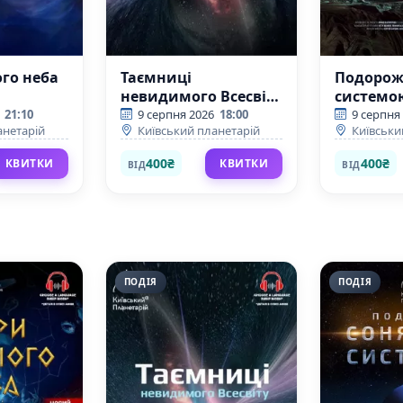
го неба
Таємниці
Подорож
невидимого Всесвіту
системо
+ Одного разу за
(Київсь
21:10
9 серпня 2026
18:00
9 серпня
анетарій
Київський планетарій
Київськи
Великого Вибуху
планетар
(Київський
400₴
400₴
КВИТКИ
КВИТКИ
ВІД
ВІД
планетарій)
ПОДІЯ
ПОДІЯ