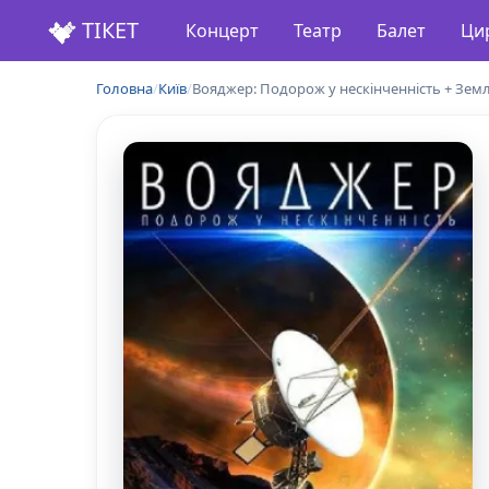
ТІКЕТ
Концерт
Театр
Балет
Ци
Головна
/
Київ
/
Вояджер: Подорож у нескінченність + Земл