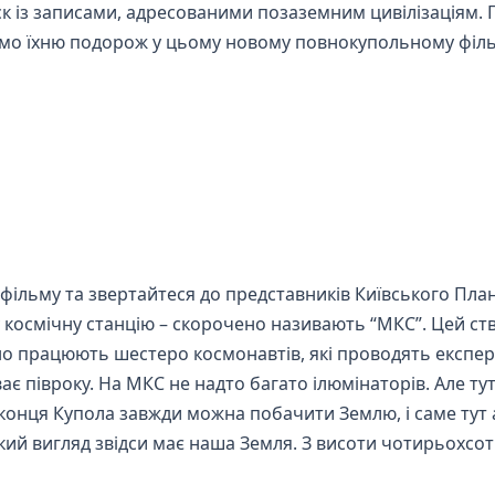
к із записами, адресованими позаземним цивілізаціям.
имо їхню подорож у цьому новому повнокупольному фільм
 фільму та звертайтеся до представників Київського Пл
ну космічну станцію – скорочено називають “МКС”. Цей 
нно працюють шестеро космонавтів, які проводять експе
є півроку. На МКС не надто багато ілюмінаторів. Але тут
 віконця Купола завжди можна побачити Землю, і саме ту
й вигляд звідси має наша Земля. З висоти чотирьохсот 