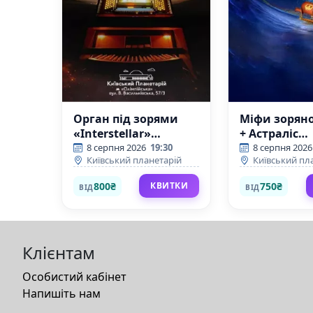
Орган під зорями
Міфи зоряно
«Interstellar»
+ Астраліс
(Київський
(Київський
8 серпня 2026
19:30
8 серпня 2026
Київський планетарій
Київський пл
планетарій)
планетарій)
800₴
750₴
КВИТКИ
ВІД
ВІД
Клієнтам
Особистий кабінет
Напишіть нам