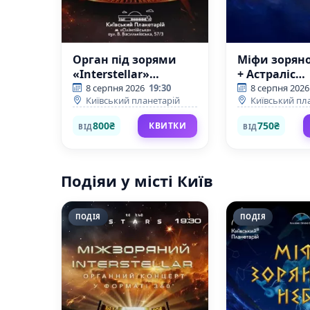
Орган під зорями
Міфи зоряно
«Interstellar»
+ Астраліс
(Київський
(Київський
8 серпня 2026
19:30
8 серпня 2026
Київський планетарій
Київський пл
планетарій)
планетарій)
800₴
750₴
КВИТКИ
ВІД
ВІД
Подіяи у місті Київ
ПОДІЯ
ПОДІЯ