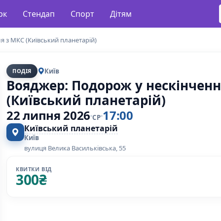
рк
Стендап
Спорт
Дітям
я з МКС (Київський планетарій)
Київ
ПОДІЯ
Вояджер: Подорож у нескінченн
(Київський планетарій)
22 липня 2026
17:00
СР
Київський планетарій
Київ
вулиця Велика Васильківська, 55
КВИТКИ ВІД
300
₴