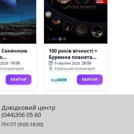
 Сонячною
100 років вічності +
ю
Буремна планета
кий
(Київський
 2026
19:00
9 серпня 2026
20:00
й планетарій
Київський планетарій
ій)
планетарій)
400₴
КВИТКИ
КВИТКИ
ВІД
Довідковий центр
(044)356 05 60
ПН-ПТ (9:00-18:00)