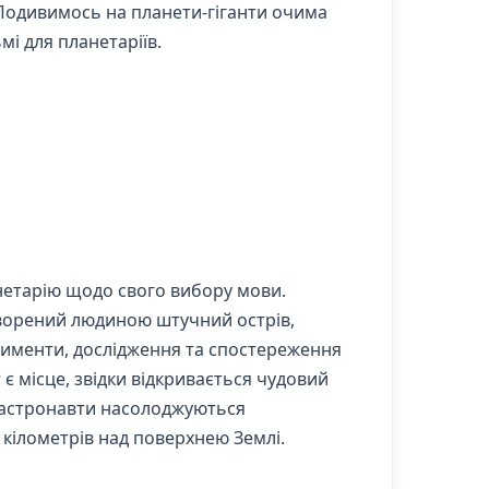
 Подивимось на планети-гіганти очима
і для планетаріїв.
анетарію щодо свого вибору мови.
створений людиною штучний острів,
рименти, дослідження та спостереження
 є місце, звідки відкривається чудовий
т астронавти насолоджуються
кілометрів над поверхнею Землі.