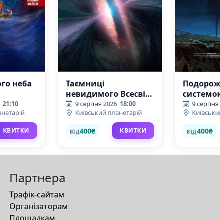
го неба
Таємниці
Подорож
невидимого Всесвіту
системо
+ Одного разу за
(Київсь
21:10
9 серпня 2026
18:00
9 серпня
анетарій
Київський планетарій
Київськи
Великого Вибуху
планетар
(Київський
400₴
400₴
КВИТКИ
КВИТКИ
ВІД
ВІД
планетарій)
Партнера
Трафік-сайтам
Організаторам
Площадкам