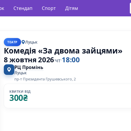
рк
Стендап
Спорт
Дітям
Луцьк
ТЕАТР
Комедія «За двома зайцями»
8 жовтня 2026
18:00
ЧТ
РЦ Промінь
Луцьк
пр-т Президента Грушевського, 2
КВИТКИ ВІД
300
₴