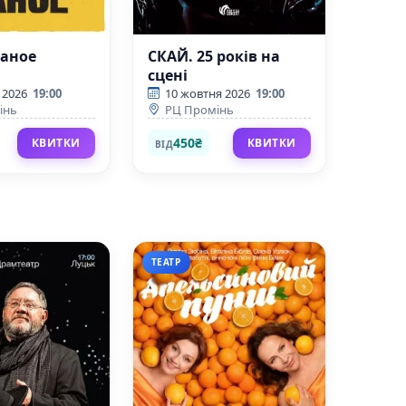
Каное
СКАЙ. 25 років на
сцені
 2026
19:00
10 жовтня 2026
19:00
інь
РЦ Промінь
450₴
КВИТКИ
КВИТКИ
ВІД
ТЕАТР