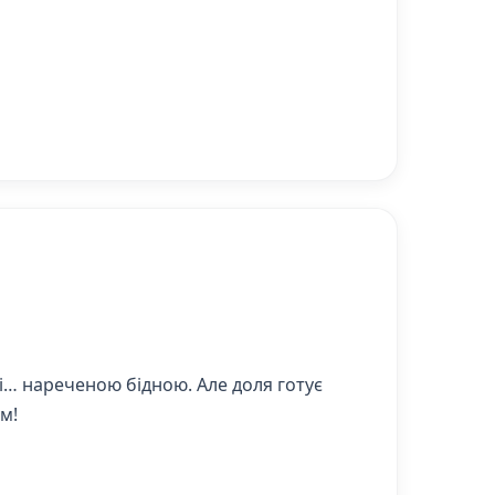
і… нареченою бідною. Але доля готує
м!