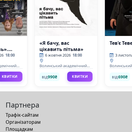
«Я бачу, вас
Тев'є Тев
ь».
цікавить пітьма»
комедія
26
18:00
6 жовтня 2026
18:00
3 листоп
демічний
Волинський академічний
Волинський
нський
обласний український
обласний у
тичний
музично-драматичний
музично-д
990₴
690₴
КВИТКИ
КВИТКИ
ВІД
ВІД
 Шевченка
театр імені Т. Г. Шевченка
театр імені 
Партнера
Трафік-сайтам
Організаторам
Площадкам