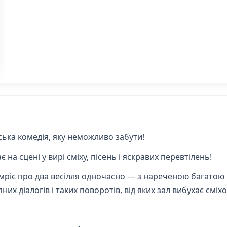
ька комедія, яку неможливо забути!
на сцені у вирі сміху, пісень і яскравих перевтілень!
мріє про два весілля одночасно — з нареченою багатою 
х діалогів і таких поворотів, від яких зал вибухає сміхо