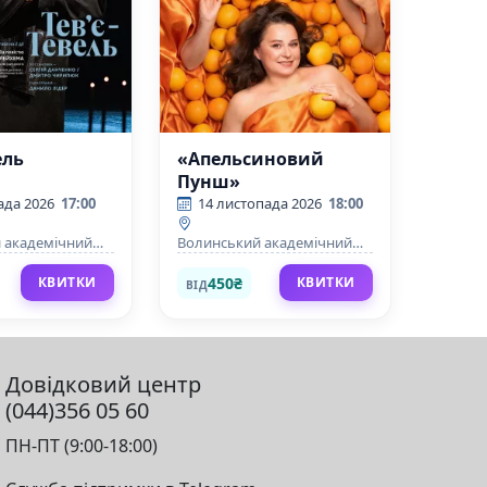
ель
«Апельсиновий
Пунш»
ада 2026
17:00
14 листопада 2026
18:00
 академічний
Волинський академічний
країнський
обласний український
раматичний
музично-драматичний
450₴
КВИТКИ
КВИТКИ
ВІД
Т. Г. Шевченка
театр імені Т. Г. Шевченка
Довідковий центр
(044)356 05 60
ПН-ПТ (9:00-18:00)