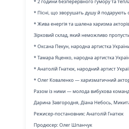
* 2 години безперервного гумору та тепл
* Пісні, що зворушать душу й подарують 
* Жива енергія та шалена харизма акторів
Зірковий склад, який неможливо пропуст
* Оксана Пекун, народна артистка Украї
* Тамара Яценко, народна артистка Україн
* Анатолій Гнатюк, народний артист Украї
* Олег Коваленко — харизматичний актор 
Разом із ними — молода вибухова команда
Дарина Завгородня, Діана Небось, Микит
Режисер-постановник: Анатолій Гнатюк
Продюсер: Олег Шпанчук