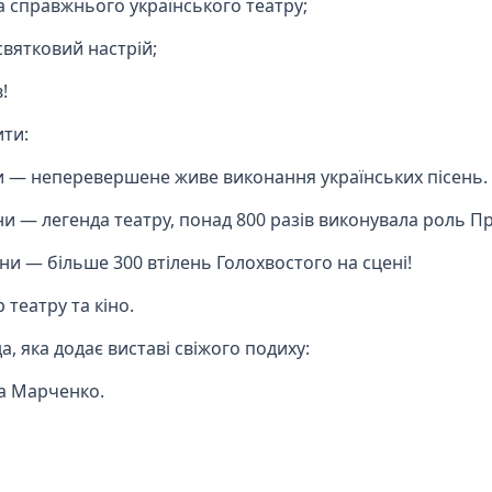
а справжнього українського театру;
святковий настрій;
!
ити:
ни — неперевершене живе виконання українських пісень.
и — легенда театру, понад 800 разів виконувала роль Пр
ни — більше 300 втілень Голохвостого на сцені!
театру та кіно.
, яка додає виставі свіжого подиху:
а Марченко.