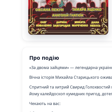
Про подію
«За двома зайцями» — легендарна українс
Вічна історія Михайла Старицького оживає 
Спритний та хитрий Свирид Голохвостий 
йому калейдоскоп кумедних пригод, дотепни
Чекають на вас: