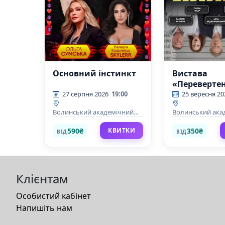
Основний інстинкт
Вистава
«Перевертен
Авантюрна 
27 серпня 2026
19:00
25 вересня 20
Волинський академічний
Волинський ака
обласний український
обласний украї
музично-драматичний
музично-драма
590₴
350₴
КВИТКИ
ВІД
ВІД
театр імені Т. Г. Шевченка
театр імені Т. Г.
Клієнтам
Особистий кабінет
Напишіть нам