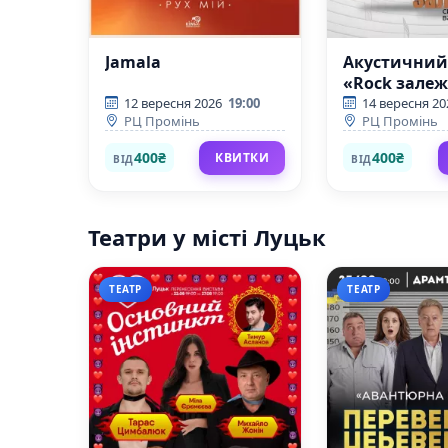
Jamala
Акустичний
«Rock залеж
12 вересня 2026
19:00
14 вересня 20
РЦ Промінь
РЦ Промінь
400₴
400₴
КВИТКИ
ВІД
ВІД
Театри у місті Луцьк
ТЕАТР
ТЕАТР