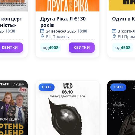
 концерт
Друга Ріка. Я Є! 30
Один в 
ність»
років
26
18:30
24 вересня 2026
18:00
3 жовтня
РЦ Промінь
РЦ Пром
490₴
450₴
КВИТКИ
КВИТКИ
ВІД
ВІД
ТЕАТР
ТЕАТР