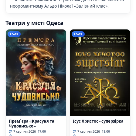
неоромантизму Альдо Ніколаї «Залізний клас».
Театри у місті Одеса
ТЕАТР
ТЕАТР
Прем`єра «Красуня та
Ісус Христос - суперзірка
Чудовисько»
7 серпня 2026
17:00
7 серпня 2026
18:00