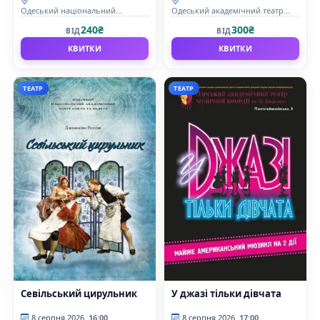
Одеський національний
Одеський академічний театр
академічний театр опери та
музичної комедії імені М.
240₴
300₴
ВІД
ВІД
балету
Водяного
КВИТКИ
КВИТКИ
ТЕАТР
ТЕАТР
Севільський цирульник
У джазі тільки дівчата
8 серпня 2026
16:00
8 серпня 2026
17:00