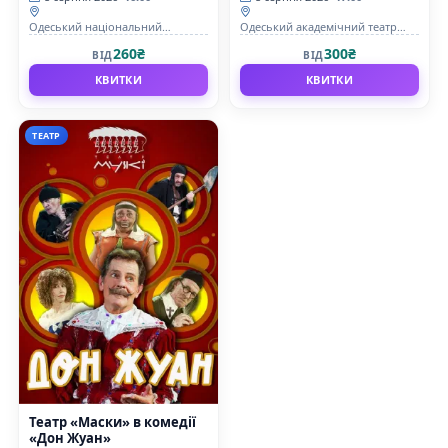
Одеський національний
Одеський академічний театр
академічний театр опери та
музичної комедії імені М.
260₴
300₴
ВІД
ВІД
балету
Водяного
КВИТКИ
КВИТКИ
ТЕАТР
Театр «Маски» в комедії
«Дон Жуан»