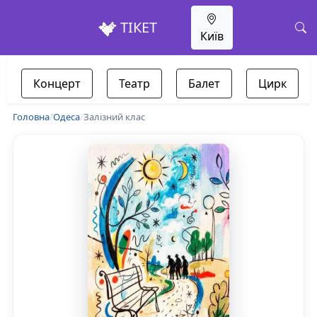
ТІКЕТ
Київ
Концерт
Театр
Балет
Цирк
Головна
/
Одеса
/
Залізний клас