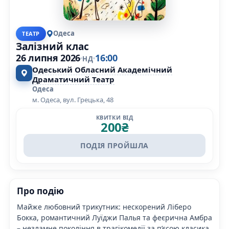
Одеса
ТЕАТР
Залізний клас
26 липня 2026
16:00
НД
Одеський Обласний Академічний
Драматичний Театр
Одеса
м. Одеса, вул. Грецька, 48
КВИТКИ ВІД
200
₴
ПОДІЯ ПРОЙШЛА
Про подію
Майже любовний трикутник: нескорений Ліберо
Бокка, романтичний Луїджи Палья та феєрична Амбра
– незламне покоління в трагікомедії за п’єсою класика