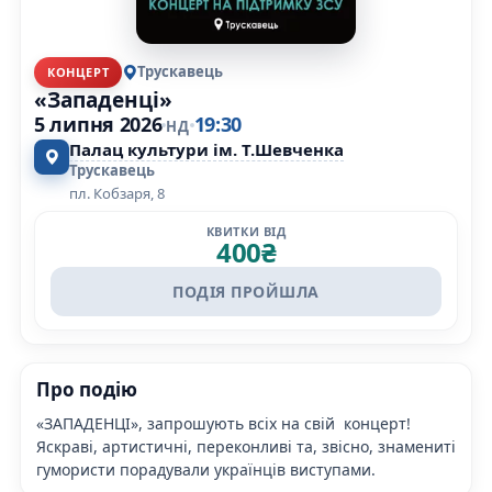
Трускавець
КОНЦЕРТ
«Западенці»
5 липня 2026
19:30
НД
Палац культури ім. Т.Шевченка
Трускавець
пл. Кобзаря, 8
КВИТКИ ВІД
400
₴
ПОДІЯ ПРОЙШЛА
Про подію
«ЗАПАДЕНЦІ», запрошують всіх на свій концерт!
Яскраві, артистичні, переконливі та, звісно, знамениті
гумористи порадували українців виступами.