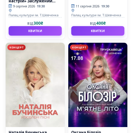
настрій» Заслужений
артист України Влад
9 серпня 2026
19:30
11 серпня 2026
19:30
Зайцев та заслужена
діячка мистецтв України
Палац культури ім. Т.Шевченка
Палац культури ім. Т.Шевченка
Анжела Ярмолюк
300₴
400₴
ВІД
ВІД
КВИТКИ
КВИТКИ
КОНЦЕРТ
КОНЦЕРТ
Наталія Бучинська
Оксана Білозір