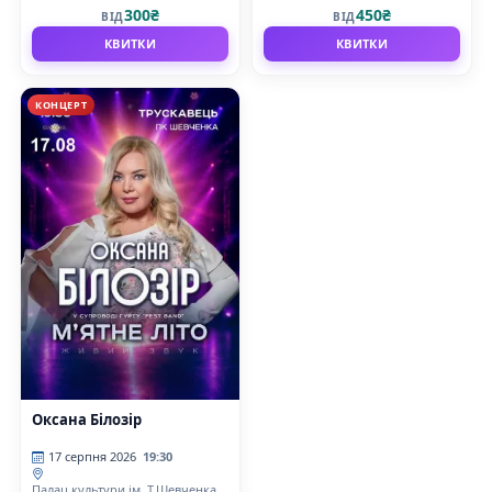
300₴
450₴
ВІД
ВІД
КВИТКИ
КВИТКИ
КОНЦЕРТ
Оксана Білозір
17 серпня 2026
19:30
Палац культури ім. Т.Шевченка