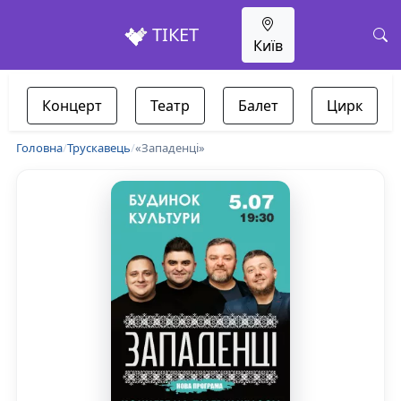
ТІКЕТ
Київ
Концерт
Театр
Балет
Цирк
Головна
/
Трускавець
/
«Западенці»