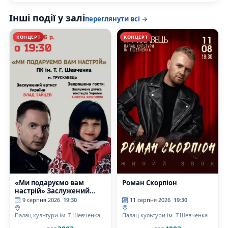
Інші події у залі
переглянути всі →
КОНЦЕРТ
КОНЦЕРТ
«Ми подаруємо вам
Роман Скорпіон
настрій» Заслужений
артист України Влад
9 серпня 2026
19:30
11 серпня 2026
19:30
Зайцев та заслужена
діячка мистецтв України
Палац культури ім. Т.Шевченка
Палац культури ім. Т.Шевченка
Анжела Ярмолюк