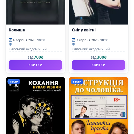
Колишні
Сніг у квітні
6 серпня 2026
18:00
7 серпня 2026
18:00
Київський академічний
Київський академічний
драматичний театр на Подолі
драматичний театр на Подолі
700₴
300₴
ВІД
ВІД
КВИТКИ
КВИТКИ
ТЕАТР
ТЕАТР