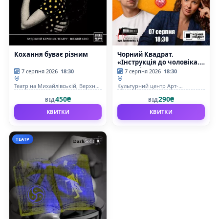
Кохання буває різним
Чорний Квадрат.
«Інструкція до чоловіка.
Гарантія щастя»
7 серпня 2026
18:30
7 серпня 2026
18:30
Театр на Михайлівській, Верхня
Культурний центр Арт-
сцена
Братислава
450₴
290₴
ВІД
ВІД
КВИТКИ
КВИТКИ
ТЕАТР