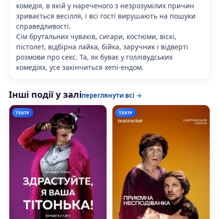
комедія, в якій у нареченого з незрозумілих причин
зривається весілля, і всі гості вирушають на пошуки
справедливості.
Сім брутальних чуваків, сигари, костюми, віскі,
пістолет, відбірна лайка, бійка, заручник і відверті
розмови про секс. Та, як буває у голлівудських
комедіях, усе закінчиться хепі-ендом.
Інші події у залі
переглянути всі →
ТЕАТР
ТЕАТР