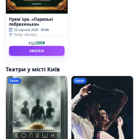
Прем`єра. «Паризькі
побрехеньки»
23 серпня 2026
18:00
Театр «Актор»
200₴
ВІД
КВИТКИ
Театри у місті Київ
ТЕАТР
ТЕАТР