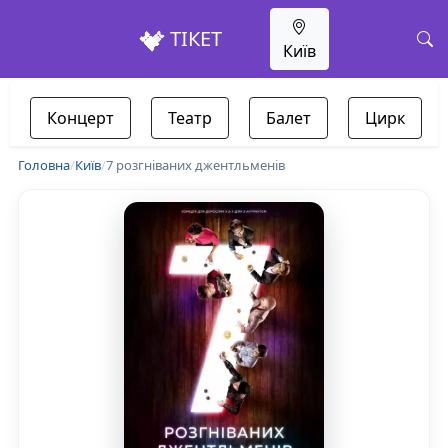
ТІКЕТ
Київ
Концерт
Театр
Балет
Цирк
Головна
/
Київ
/
7 розгніваних джентльменів