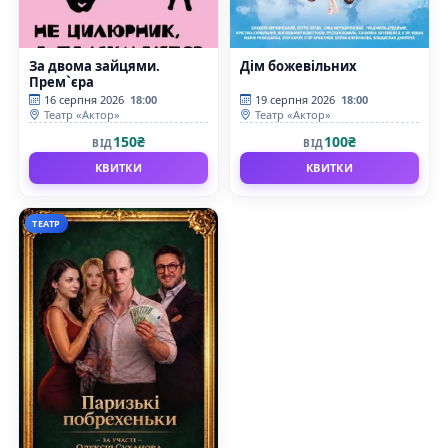
За двома зайцями.
Дім божевільних
Прем`єра
16 серпня 2026
18:00
19 серпня 2026
18:00
Театр «Актор»
Театр «Актор»
150₴
100₴
ВІД
ВІД
КВИТКИ
КВИТКИ
ТЕАТР