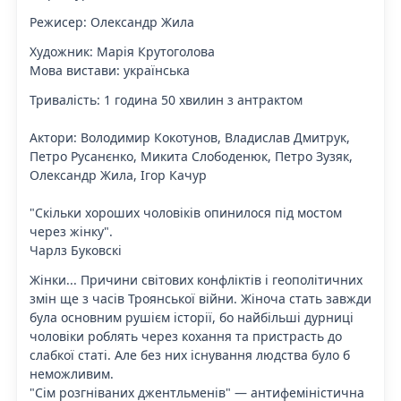
Режисер: Олександр Жила
Художник: Марія Крутоголова
Мова вистави: українська
Тривалість: 1 година 50 хвилин з антрактом
Актори: Володимир Кокотунов, Владислав Дмитрук,
Петро Русанєнко, Микита Слободенюк, Петро Зузяк,
Олександр Жила, Ігор Качур
"Скільки хороших чоловіків опинилося під мостом
через жінку".
Чарлз Буковскі
Жінки... Причини світових конфліктів і геополітичних
змін ще з часів Троянської війни. Жіноча стать завжди
була основним рушієм історії, бо найбільші дурниці
чоловіки роблять через кохання та пристрасть до
слабкої статі. Але без них існування людства було б
неможливим.
"Сім розгніваних джентльменів" — антифеміністична