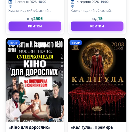
11 серпня 2026
18:00
14 серпня 2026
19:00
Хмельницький обласний
Хмельницький обласний
академічний муздрамтеатр ім.
академічний муздрамтеатр ім.
250₴
1₴
ВІД
ВІД
М. Старицького
М. Старицького
КВИТКИ
КВИТКИ
ТЕАТР
ТЕАТР
«Кіно для дорослих»
«Калігула». Прем'єра