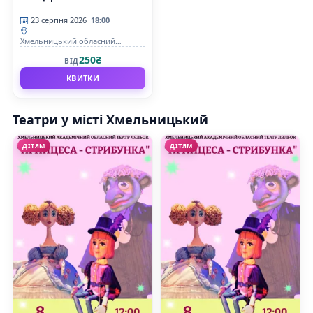
23 серпня 2026
18:00
Хмельницький обласний
академічний муздрамтеатр ім.
250₴
ВІД
М. Старицького
КВИТКИ
Театри у місті Хмельницький
ДІТЯМ
ДІТЯМ