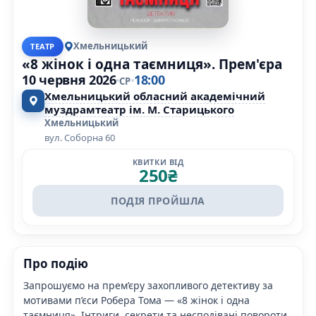
Хмельницький
ТЕАТР
«8 жінок і одна таємниця». Прем'єра
10 червня 2026
18:00
СР
Хмельницький обласний академічний
муздрамтеатр ім. М. Старицького
Хмельницький
вул. Соборна 60
КВИТКИ ВІД
250
₴
ПОДІЯ ПРОЙШЛА
Про подію
Запрошуємо на прем’єру захопливого детективу за
мотивами п’єси Робера Тома — «8 жінок і одна
таємниця». Інтриги, секрети та несподівані повороти