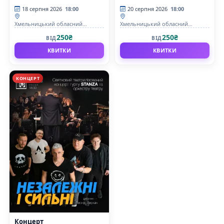
18 серпня 2026
18:00
20 серпня 2026
18:00
Хмельницький обласний
Хмельницький обласний
академічний муздрамтеатр ім.
академічний муздрамтеатр ім.
250₴
250₴
ВІД
ВІД
М. Старицького
М. Старицького
КВИТКИ
КВИТКИ
КОНЦЕРТ
Концерт