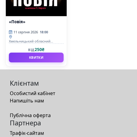
«Повія»
11 серпня 2026
18:00
Хмельницький обласний
академічний муздрамтеатр ім.
250₴
ВІД
М. Старицького
КВИТКИ
Клієнтам
Особистий кабінет
Напишіть нам
Публічна оферта
Партнера
Трафік-сайтам