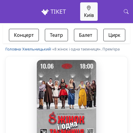
ТІКЕТ
Київ
Концерт
Театр
Балет
Цирк
Головна
/
Хмельницький
/
«8 жінок і одна таємниця». Прем'єра