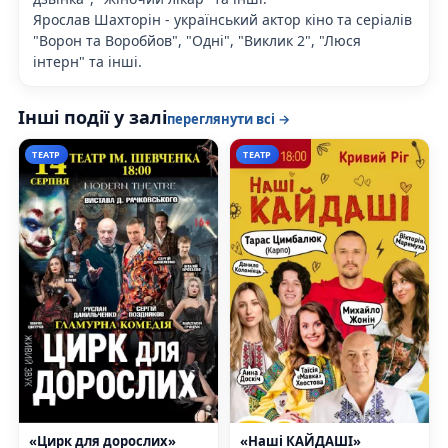
Ярослав Шахторін - український актор кіно та серіалів
"Ворон та Воробйов", "Одні", "Виклик 2", "Люся
інтерн" та інші.
Інші події у залі
переглянути всі →
ТЕАТР
ТЕАТР
«Цирк для дорослих»
«Наші КАЙДАШІ»