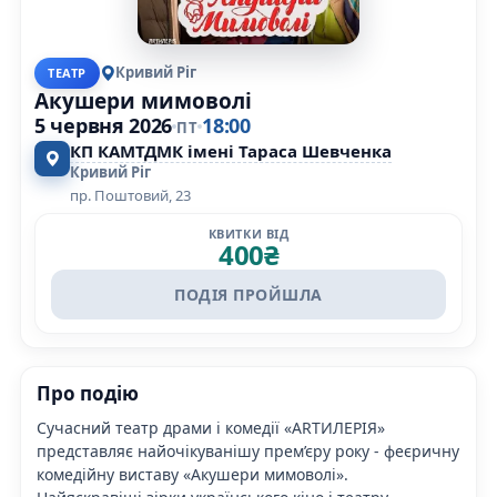
Кривий Ріг
ТЕАТР
Акушери мимоволі
5 червня 2026
18:00
ПТ
КП КАМТДМК імені Тараса Шевченка
Кривий Ріг
пр. Поштовий, 23
КВИТКИ ВІД
400
₴
ПОДІЯ ПРОЙШЛА
Про подію
Сучасний театр драми і комедії «ARTИЛЕРІЯ»
представляє найочікуванішу прем’єру року - феєричну
комедійну виставу «Акушери мимоволі».