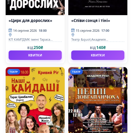
«Цирк для дорослих»
«Співи сонця і тіні»
14 серпня 2026
18:00
15 серпня 2026
17:00
КП КАМТДМК імені Тараса
Театр &quot;Академія
Шевченка
Руху&quot;
250₴
140₴
ВІД
ВІД
КВИТКИ
КВИТКИ
ТЕАТР
ТЕАТР