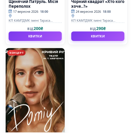
Щенячий Патруль. Місія
Чорний квадрат «Хто кого
Переполох
хоче..?»
17 вересня 2026
18:00
24 вересня 2026
18:00
КП КАМТДМК імені Тараса
КП КАМТДМК імені Тараса
Шевченка
Шевченка
200₴
290₴
ВІД
ВІД
КВИТКИ
КВИТКИ
КОНЦЕРТ