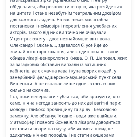
Найяскравіші зірки українського кіно і театру
об’єдналися, аби розповісти історію, яка розійдеться
на цитати і стане незабутнім театральним досвідом
для кожного глядача. На вас чекає масштабна
постановка і неймовірні перевтілення улюблених
акторів. Такого від них ви точно не очікували.
У центрі сюжету - двоє незнайомців: він і вона.
Олександр і Оксана. І, здавалося б, усе йде до
звичайної історії кохання, але є один нюанс - вони
обидва лікарі-венерологи з Києва, О. П. Шаповал, яких
за загадкових обставин випхали із затишних
кабінетів, де є смачна кава і купа хворих людей, у
занедбаний фельдшерсько-акушерський пункт села
Вишеньки. А це означає лише одне - хтось із них
сильно накосячив.
І от, поки венерологи чубляться, аби зрозуміти, хто
саме, нічна негода заносить до них дві вагітні пари:
молоду і глибоко провінційну та зрілу і безсовісно
заможну. Але об’єднує їх одне - води вже відійшли.
У атмосфері повного божевілля лікарям доводиться
поставити чвари на паузу, аби якомога швидше
здихатись нічних породіль і не стати акушерами