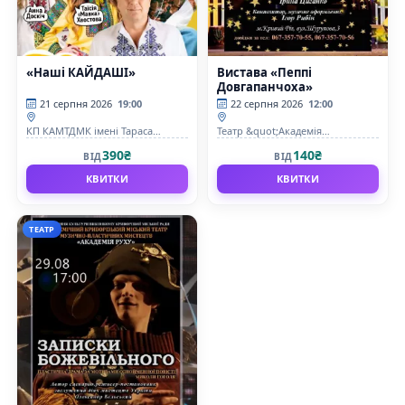
«Наші КАЙДАШІ»
Вистава «Пеппі
Довгапанчоха»
21 серпня 2026
19:00
22 серпня 2026
12:00
КП КАМТДМК імені Тараса
Театр &quot;Академія
Шевченка
Руху&quot;
390₴
140₴
ВІД
ВІД
КВИТКИ
КВИТКИ
ТЕАТР