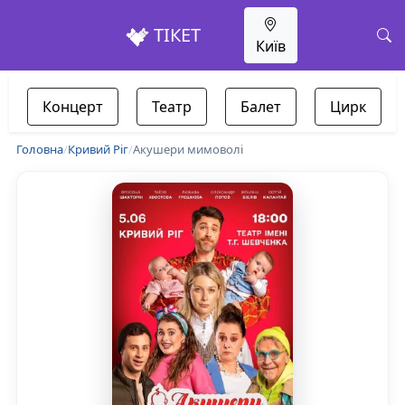
ТІКЕТ
Київ
Концерт
Театр
Балет
Цирк
Головна
/
Кривий Ріг
/
Акушери мимоволі