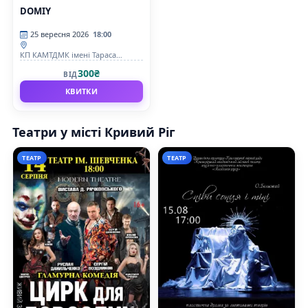
DOMIY
25 вересня 2026
18:00
КП КАМТДМК імені Тараса
Шевченка
300₴
ВІД
КВИТКИ
Театри у місті Кривий Ріг
ТЕАТР
ТЕАТР