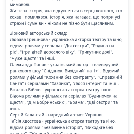
мимоволі.
Життєва історія, яка відгукнеться в серці кожного, хто
кохав і помилявся. Історія, яка нагадає, що попри усі
страхи і сумніви - ніколи не пізно бути щасливим.
Зірковий акторський склад:
Любава Грешнова - українська акторка театру та кіно,
відома ролями у серіалах "Дві сестри", "Родина на
рік", "Ігри дітей дорослого віку", "Трикутник долі",
"Чуже щастя" та інші.
Олександр Попов - український актор і телеведучий
ранкового шоу "Сніданок. Вихідний" на 1+1. Відомий
ролями у фільмі "Кохання без контракту", "Справжній
Санта" і серіалами "Хазяйка", "Люся інтерн" та інші.
Віталіна Біблів – українська акторка театру і кіно.
Відома ролями у фільмах та серіалах "Будиночок на
щастя", "Дім Бобринських", "Брама", "Дві сестри" та
інші.
Сергій Калантай - народний артист України.
Таїсія Хвостова - українська акторка театру та кіно,
відома ролями "Безіменна історія", "Виходьте без
дзвінка", "Жіночий лікар" та інші.