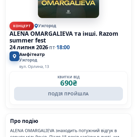
Ужгород
КОНЦЕРТ
ALENA OMARGALIEVA та інші. Razom
summer fest
24 липня 2026
18:00
ПТ
Амфітеатр
Ужгород
вул. Орлина, 13
КВИТКИ ВІД
690
₴
ПОДІЯ ПРОЙШЛА
Про подію
ALENA OMARGALIEVA знаходить потужний відгук в
серцях мільйонів. Після 15 років карʼєри в дуеті, ми