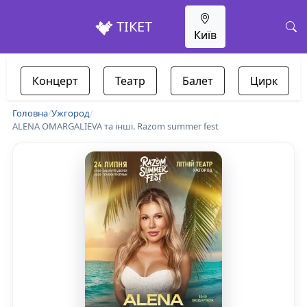
ТІКЕТ
Київ
Концерт
Театр
Балет
Цирк
Головна
/
Ужгород
/
ALENA OMARGALIEVA та інші. Razom summer fest