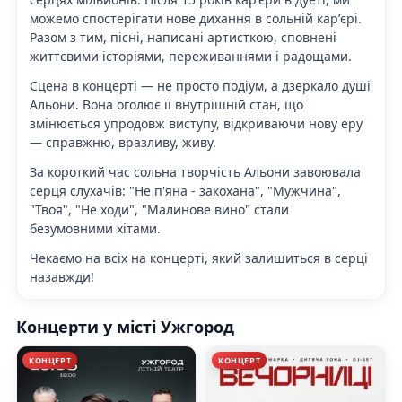
можемо спостерігати нове дихання в сольній карʼєрі.
Разом з тим, пісні, написані артисткою, сповнені
життєвими історіями, переживаннями і радощами.
Сцена в концерті — не просто подіум, а дзеркало душі
Альони. Вона оголює її внутрішній стан, що
змінюється упродовж виступу, відкриваючи нову еру
— справжню, вразливу, живу.
За короткий час сольна творчість Альони завоювала
серця слухачів: "Не п'яна - закохана", "Мужчина",
"Твоя", "Не ходи", "Малинове вино" стали
безумовними хітами.
Чекаємо на всіх на концерті, який залишиться в серці
назавжди!
Концерти у місті Ужгород
КОНЦЕРТ
КОНЦЕРТ