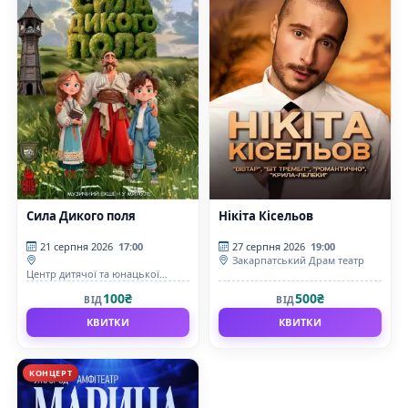
Сила Дикого поля
Нікіта Кісельов
21 серпня 2026
17:00
27 серпня 2026
19:00
Закарпатський Драм театр
Центр дитячої та юнацької
творчості «ПАДІЮН»
100₴
500₴
ВІД
ВІД
КВИТКИ
КВИТКИ
КОНЦЕРТ