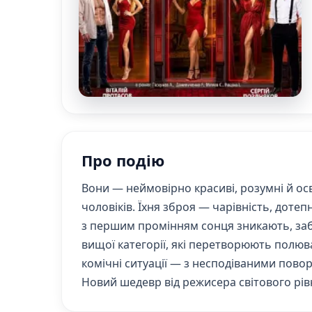
Про подію
Вони — неймовірно красиві, розумні й осв
чоловіків. Їхня зброя — чарівність, доте
з першим промінням сонця зникають, забр
вищої категорії, які перетворюють полюв
комічні ситуації — з несподіваними пово
Новий шедевр від режисера світового рівн