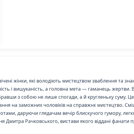
ічені жінки, які володіють мистецтвом зваблення та знаю
пність і вишуканість, а головна мета — гаманець жертви.
авши з собою не лише спогади, а й кругленьку суму. Це
ання на заможних чоловіків на справжнє мистецтво. Смі
ротами, даруючи глядачам вечір блискучого гумору, легк
я Дмитра Рачковського, вистави якого віддані фанати пр