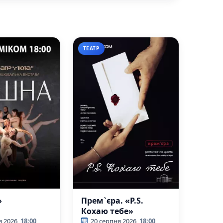
ТЕАТР
»
Прем`єра. «P.S.
Кохаю тебе»
я 2026
18:00
20 серпня 2026
18:00