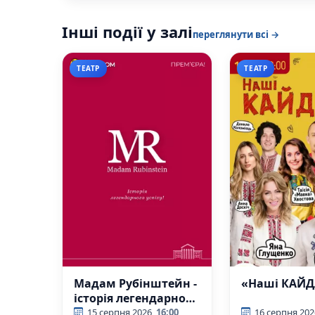
Інші події у залі
переглянути всі →
ТЕАТР
ТЕАТР
Мадам Рубінштейн -
«Наші КАЙ
історія легендарного
успіху на 2 дії.
15 серпня 2026
16:00
16 серпня 202