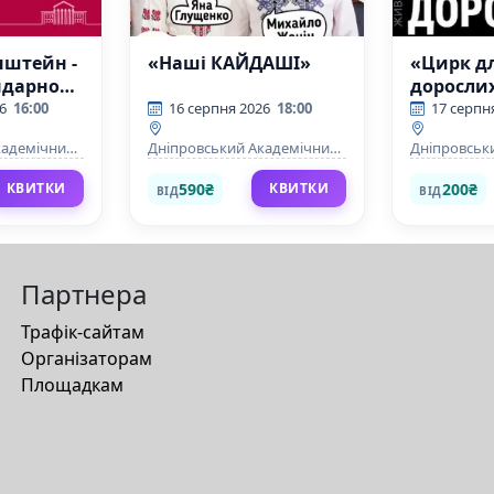
нштейн -
«Наші КАЙДАШІ»
«Цирк д
ендарного
доросли
ї.
6
16:00
16 серпня 2026
18:00
17 серпн
кадемічний
Дніпровський Академічний
Дніпровськ
омедії
Театр драми та комедії
Театр драми
590₴
200₴
КВИТКИ
КВИТКИ
ВІД
ВІД
Партнера
Трафік-сайтам
Організаторам
Площадкам