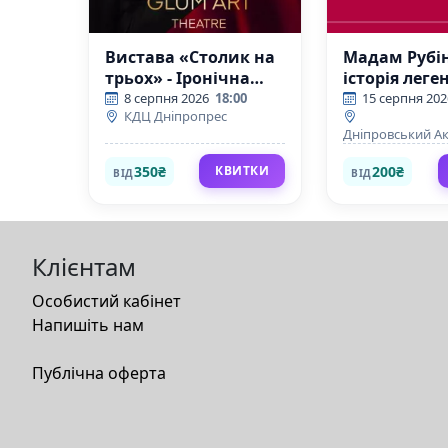
Вистава «Столик на
Мадам Рубі
трьох» - Іронічна
історія лег
комедія, Практикум
успіху на 2 ді
8 серпня 2026
18:00
15 серпня 202
КДЦ Дніпропрес
з сімейної психології
Дніпровський А
Театр драми та к
350₴
200₴
КВИТКИ
ВІД
ВІД
Клієнтам
Особистий кабінет
Напишіть нам
Публічна оферта