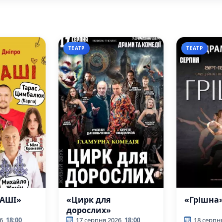
ТЕАТР
ТЕАТР
ДАШІ»
«Цирк для
«Грішна
дорослих»
6
18:00
17 серпня 2026
18:00
18 серпн