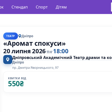
рк
Стендап
Спорт
Дітям
Дніпро
ТЕАТР
«Аромат спокуси»
20 липня 2026
18:00
ПН
Дніпровський Академічний Театр драми та ко
Дніпро
пр. Дмитра Яворницького, 97
КВИТКИ ВІД
550
₴