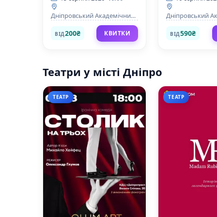
Дніпровський Академічний
Дніпровський А
Театр драми та комедії
Театр драми та к
200₴
590₴
КВИТКИ
ВІД
ВІД
Театри у місті Дніпро
ТЕАТР
ТЕАТР