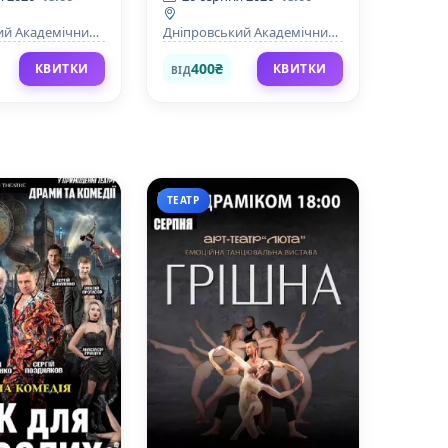
ий Академічний
Дніпровський Академічний
 та комедії
Театр драми та комедії
400₴
КВИТКИ
КВИТКИ
ВІД
ТЕАТР