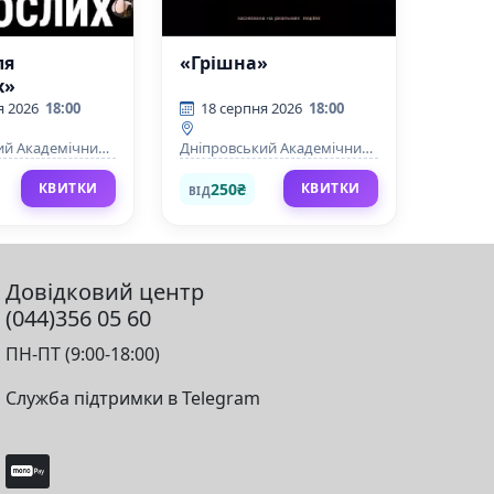
ля
«Грішна»
х»
я 2026
18:00
18 серпня 2026
18:00
ий Академічний
Дніпровський Академічний
 та комедії
Театр драми та комедії
250₴
КВИТКИ
КВИТКИ
ВІД
Довідковий центр
(044)356 05 60
ПН-ПТ (9:00-18:00)
Служба підтримки в Telegram