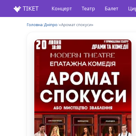
ТІКЕТ
Концерт
Театр
Балет
Ци
Головна
/
Дніпро
/
«Аромат спокуси»