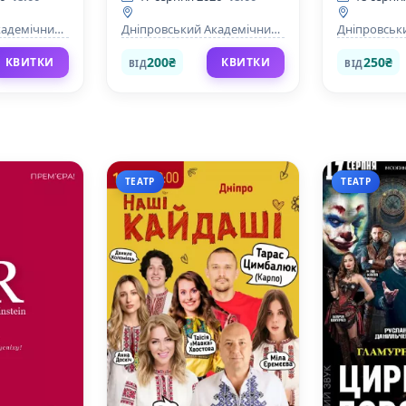
кадемічний
Дніпровський Академічний
Дніпровськ
омедії
Театр драми та комедії
Театр драми
200₴
250₴
КВИТКИ
КВИТКИ
ВІД
ВІД
ТЕАТР
ТЕАТР