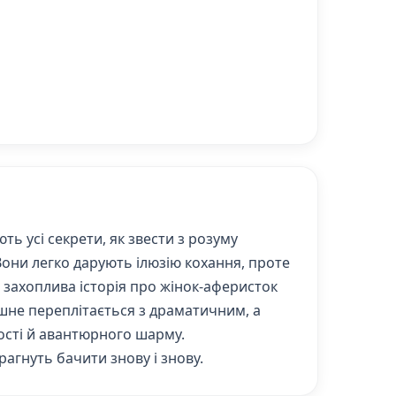
ть усі секрети, як звести з розуму
 Вони легко дарують ілюзію кохання, проте
 захоплива історія про жінок-аферисток
шне переплітається з драматичним, а
ості й авантюрного шарму.
агнуть бачити знову і знову.