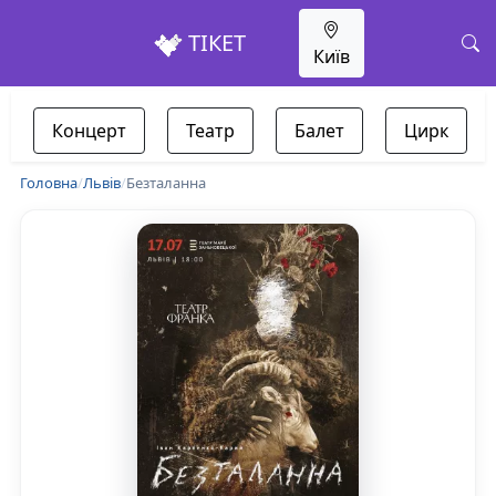
ТІКЕТ
Київ
Концерт
Театр
Балет
Цирк
Головна
/
Львів
/
Безталанна