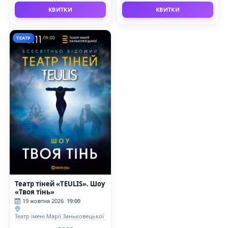
КВИТКИ
КВИТКИ
ТЕАТР
Театр тіней «TEULIS». Шоу
«Твоя тінь»
19 жовтня 2026
19:00
Театр імені Марії Заньковецької