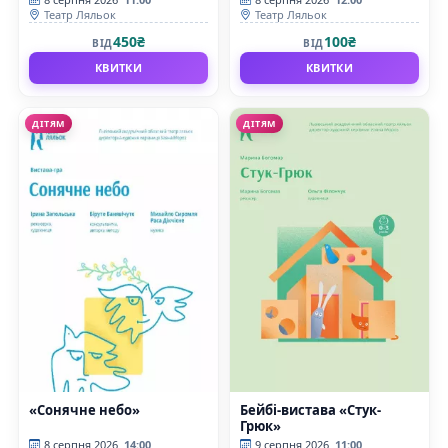
Театр Ляльок
Театр Ляльок
450₴
100₴
ВІД
ВІД
КВИТКИ
КВИТКИ
ДІТЯМ
ДІТЯМ
«Сонячне небо»
Бейбі-вистава «Стук-
Грюк»
8 серпня 2026
14:00
9 серпня 2026
11:00