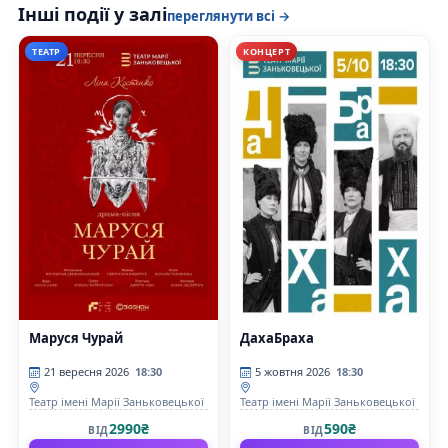
Інші події у залі
переглянути всі →
ТЕАТР
КОНЦЕРТ
Маруся Чурай
ДахаБраха
21 вересня 2026
18:30
5 жовтня 2026
18:30
Театр імені Марії Заньковецької
Театр імені Марії Заньковецької
2990₴
590₴
ВІД
ВІД