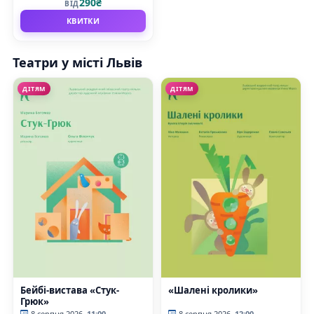
290₴
ВІД
КВИТКИ
Театри у місті Львів
ДІТЯМ
ДІТЯМ
Бейбі-вистава «Стук-
«Шалені кролики»
Грюк»
8 серпня 2026
11:00
8 серпня 2026
12:00