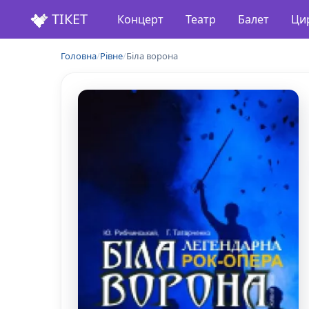
ТІКЕТ
Концерт
Театр
Балет
Ци
Головна
/
Рівне
/
Біла ворона