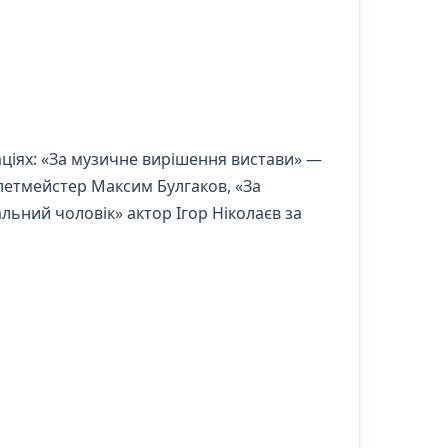
аціях: «За музичне вирішення вистави» —
летмейстер Максим Булгаков, «За
альний чоловік» актор Ігор Ніколаєв за