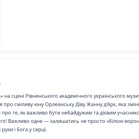
а
а» на сцені Рівненського академічного українського му
я про сміливу юну Орлеанську Діву Жанну д’Арк, яка зміни
 про те, як важливо бути небайдужим та дієвим учасником
цього! Важливо одне — залишатись не просто «білою ворон
руки і Бога у серці.