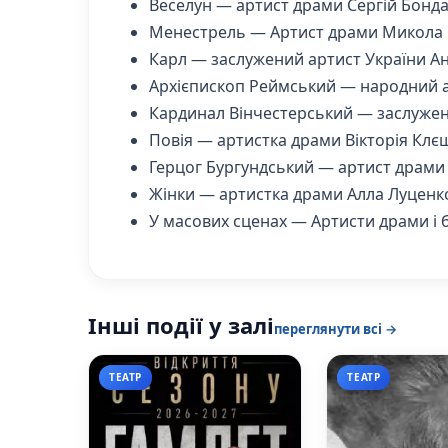
Веселун — артист драми Сергій Бонд
Менестрель — Артист драми Микола
Карл — заслужений артист України Ан
Архієпископ Реймський — народний а
Кардинал Вінчестерський — заслужени
Повія — артистка драми Вікторія Кл
Герцог Бургундський — артист драм
Жінки — артистка драми Алла Луценко
У масових сценах — Артисти драми і 
Інші події у залі
переглянути всі →
ТЕАТР
ТЕАТР