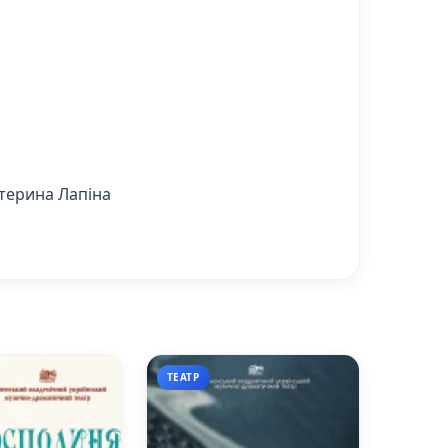
атерина Лапіна
ТЕАТР