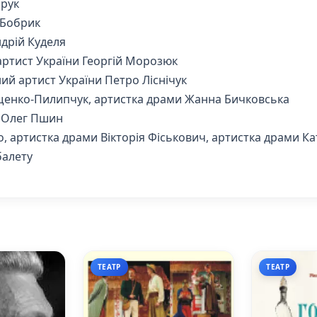
арук
 Бобрик
дрій Куделя
ртист України Георгій Морозюк
й артист України Петро Ліснічук
єщенко-Пилипчук, артистка драми Жанна Бичковська
и Олег Пшин
, артистка драми Вікторія Фіськович, артистка драми К
балету
ТЕАТР
ТЕАТР