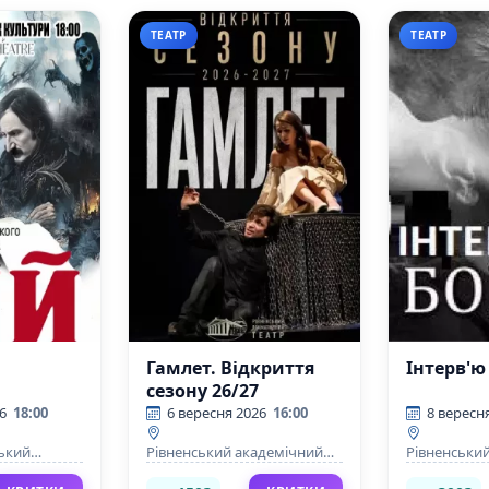
ТЕАТР
ТЕАТР
Гамлет. Відкриття
Інтерв'ю
сезону 26/27
6
18:00
6 вересня 2026
16:00
8 вересн
ський
Рівненський академічний
Рівненськи
ри
український музично-
українськи