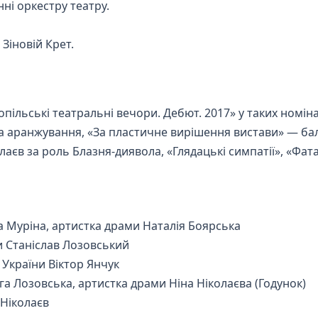
ні оркестру театру.
Зіновій Крет.
льські театральні вечори. Дебют. 2017» у таких номін
за аранжування, «За пластичне вирішення вистави» — ба
лаєв за роль Блазня-диявола, «Глядацькі симпатії», «Фат
 Муріна, артистка драми Наталія Боярська
 Станіслав Лозовський
України Віктор Янчук
а Лозовська, артистка драми Ніна Ніколаєва (Годунок)
 Ніколаєв