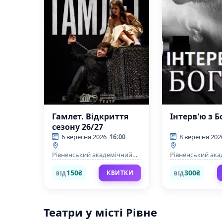
Гамлет. Відкриття
Інтерв'ю з 
сезону 26/27
6 вересня 2026
16:00
8 вересня 202
Рівненський академічний
Рівненський ак
український музично-
український муз
драматичний театр
драматичний те
150₴
300₴
КВИТКИ
ВІД
ВІД
Театри у місті Рівне