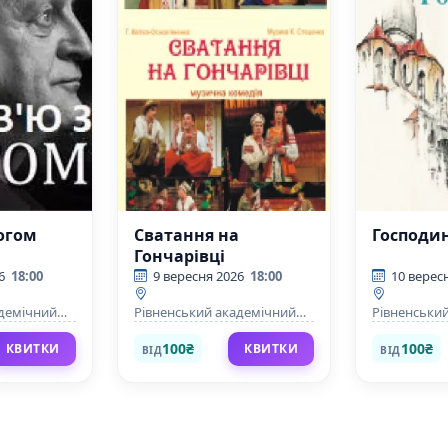
Богом
Сватання на
Господин
Гончарівці
6
18:00
9 вересня 2026
18:00
10 верес
адемічний
Рівненський академічний
Рівненськи
ично-
український музично-
українськи
атр
драматичний театр
драматични
100₴
100₴
КВИТКИ
КВИТКИ
ВІД
ВІД