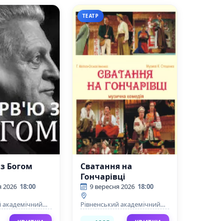
ТЕАТР
 з Богом
Сватання на
Гончарівці
я 2026
18:00
9 вересня 2026
18:00
й академічний
Рівненський академічний
й музично-
український музично-