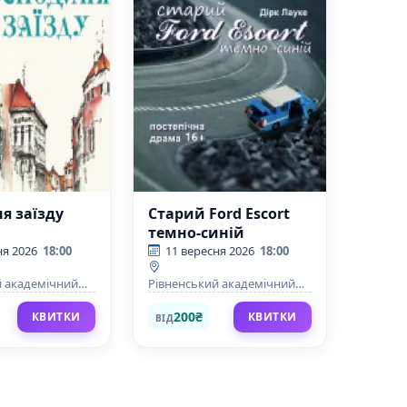
я заїзду
Старий Ford Escort
темно-синій
ня 2026
18:00
11 вересня 2026
18:00
й академічний
Рівненський академічний
й музично-
український музично-
й театр
драматичний театр
200₴
КВИТКИ
КВИТКИ
ВІД