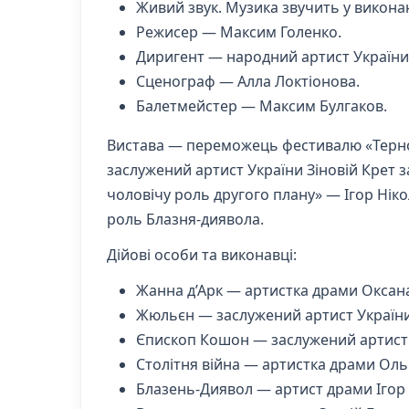
Живий звук. Музика звучить у виконан
Режисер — Максим Голенко.
Диригент — народний артист України 
Сценограф — Алла Локтіонова.
Балетмейстер — Максим Булгаков.
Вистава — переможець фестивалю «Тернопі
заслужений артист України Зіновій Крет 
чоловічу роль другого плану» — Ігор Ніко
роль Блазня-диявола.
Дійові особи та виконавці:
Жанна д’Арк — артистка драми Оксана
Жюльєн — заслужений артист України
Єпископ Кошон — заслужений артист 
Столітня війна — артистка драми Ольг
Блазень-Диявол — артист драми Ігор