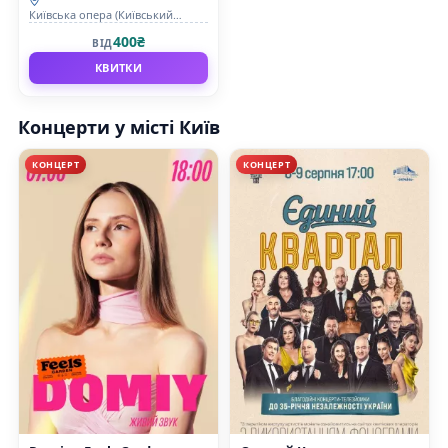
Київська опера (Київський
муніципальний академічний
400₴
ВІД
театр опери та балету для дітей
та юнацтва)
КВИТКИ
Концерти у місті Київ
КОНЦЕРТ
КОНЦЕРТ