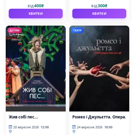
муніципальний академічний
муніципальний академічний
400₴
300₴
ВІД
ВІД
театр опери та балету для дітей
театр опери та балету для дітей
та юнацтва)
та юнацтва)
КВИТКИ
КВИТКИ
ДІТЯМ
ТЕАТР
Жив собі пес...
Ромео і Джульєтта. Опера.
20 вересня 2026
12:00
24 вересня 2026
18:00