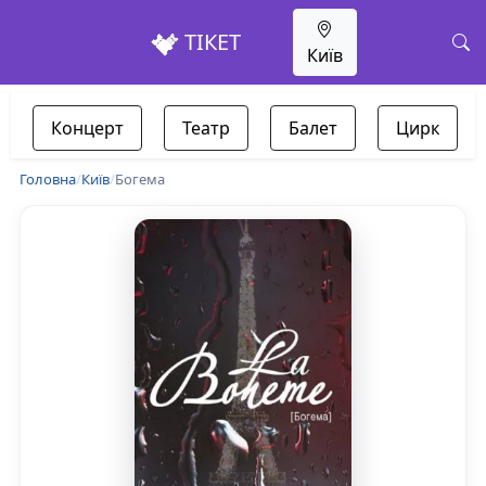
ТІКЕТ
Київ
Концерт
Театр
Балет
Цирк
Головна
/
Київ
/
Богема