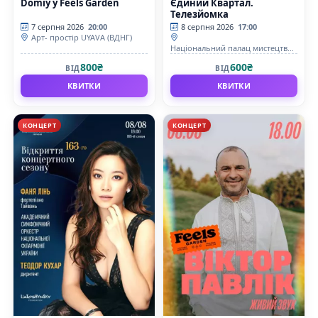
Domiy у Feels Garden
Єдиний Квартал.
Телезйомка
7 серпня 2026
20:00
8 серпня 2026
17:00
Арт- простір UYAVA (ВДНГ)
Національний палац мистецтв
«Україна»
800₴
600₴
ВІД
ВІД
КВИТКИ
КВИТКИ
КОНЦЕРТ
КОНЦЕРТ