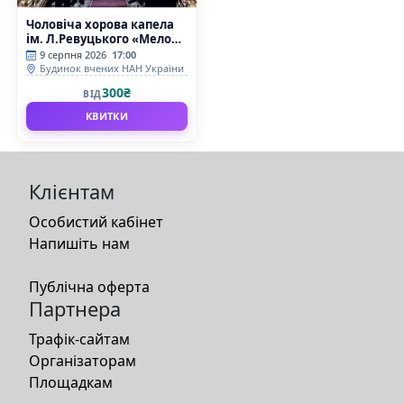
Чоловіча хорова капела
ім. Л.Ревуцького «Мелодії
України»
9 серпня 2026
17:00
Будинок вчених НАН України
300₴
ВІД
КВИТКИ
Клієнтам
Особистий кабінет
Напишіть нам
Публічна оферта
Партнера
Трафік-сайтам
Організаторам
Площадкам