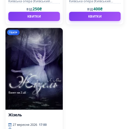
Київська опера (Київський
Київська опера (Київський
муніципальний академічний
муніципальний академічний
250₴
400₴
ВІД
ВІД
театр опери та балету для дітей
театр опери та балету для дітей
та юнацтва)
та юнацтва)
КВИТКИ
КВИТКИ
ТЕАТР
Жізель
27 вересня 2026
17:00