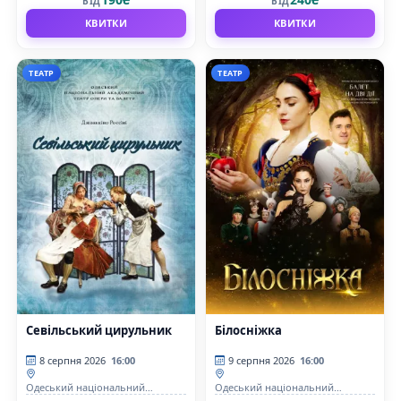
ВІД
ВІД
балету
балету
КВИТКИ
КВИТКИ
ТЕАТР
ТЕАТР
Севільський цирульник
Білосніжка
8 серпня 2026
16:00
9 серпня 2026
16:00
Одеський національний
Одеський національний
академічний театр опери та
академічний театр опери та