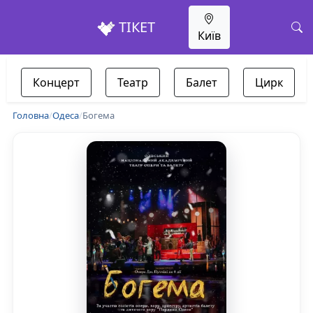
ТІКЕТ
Київ
Концерт
Театр
Балет
Цирк
Головна
/
Одеса
/
Богема