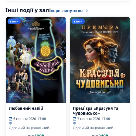
Інші події у залі
переглянути всі →
ТЕАТР
ТЕАТР
Любовний напій
Прем`єра «Красуня та
Чудовисько»
6 серпня 2026
17:00
7 серпня 2026
17:00
Одеський національний
Одеський національний
академічний театр опери та
академічний театр опери та
190₴
240₴