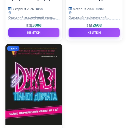
7 серпня 2026
18:00
8 серпня 2026
16:00
Одеський академічний театр
Одеський національний
музичної комедії імені М.
академічний театр опери та
300₴
260₴
ВІД
ВІД
Водяного
балету
КВИТКИ
КВИТКИ
ТЕАТР