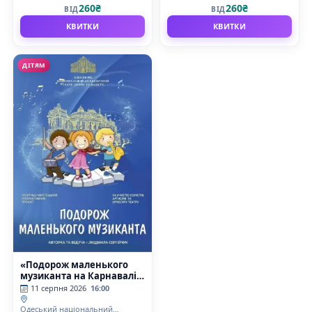
260₴
260₴
ВІД
ВІД
балету
балету
КВИТКИ
КВИТКИ
ДІТЯМ
«Подорож маленького
музиканта на Карнавалі
тварин»
11 серпня 2026
16:00
Одеський національний