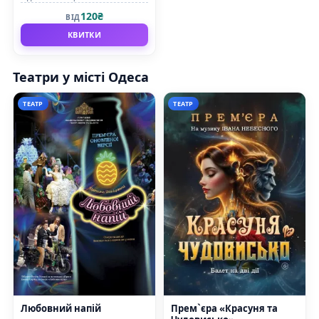
академічний театр опери та
120₴
ВІД
балету
КВИТКИ
Театри у місті Одеса
ТЕАТР
ТЕАТР
Любовний напій
Прем`єра «Красуня та