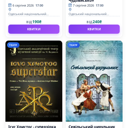
Чудовисько»
6 серпня 2026
17:00
7 серпня 2026
17:00
Одеський національний
Одеський національний
академічний театр опери та
академічний театр опери та
190₴
240₴
ВІД
ВІД
балету
балету
КВИТКИ
КВИТКИ
ТЕАТР
ТЕАТР
Ісус Христос - суперзірка
Севільський цирульник