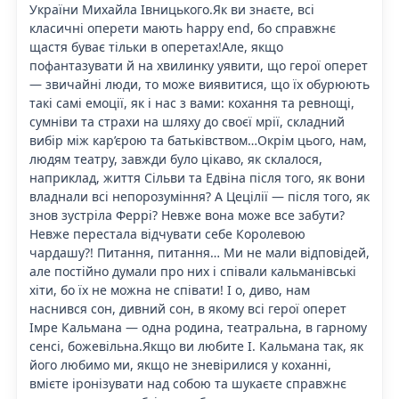
України Михайла Івницького.Як ви знаєте, всі
класичні оперети мають happy end, бо справжнє
щастя буває тільки в оперетах!Але, якщо
пофантазувати й на хвилинку уявити, що герої оперет
— звичайні люди, то може виявитися, що їх обурюють
такі самі емоції, як і нас з вами: кохання та ревнощі,
сумніви та страхи на шляху до своєї мрії, складний
вибір між кар’єрою та батьківством…Окрім цього, нам,
людям театру, завжди було цікаво, як склалося,
наприклад, життя Сільви та Едвіна після того, як вони
владнали всі непорозуміння? А Цецілії — після того, як
знов зустріла Феррі? Невже вона може все забути?
Невже перестала відчувати себе Королевою
чардашу?! Питання, питання… Ми не мали відповідей,
але постійно думали про них і співали кальманівські
хіти, бо їх не можна не співати! І о, диво, нам
наснився сон, дивний сон, в якому всі герої оперет
Імре Кальмана — одна родина, театральна, в гарному
сенсі, божевільна.Якщо ви любите І. Кальмана так, як
його любимо ми, якщо не зневірилися у коханні,
вмієте іронізувати над собою та шукаєте справжнє