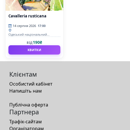
Cavalleria rusticana
14 серпня 2026
17:00
Одеський національний
академічний театр опери та
190₴
ВІД
балету
КВИТКИ
Клієнтам
Особистий кабінет
Напишіть нам
Публічна оферта
Партнера
Трафік-сайтам
Організаторам