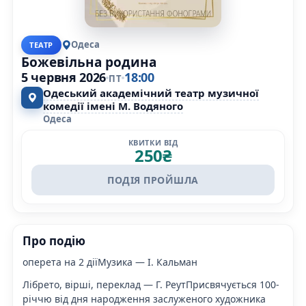
Одеса
ТЕАТР
Божевільна родина
5 червня 2026
18:00
ПТ
Одеський академічний театр музичної
комедії імені М. Водяного
Одеса
КВИТКИ ВІД
250
₴
ПОДІЯ ПРОЙШЛА
Про подію
оперета на 2 діїМузика — І. Кальман
Лібрето, вірші, переклад — Г. РеутПрисвячується 100-
річчю від дня народження заслуженого художника