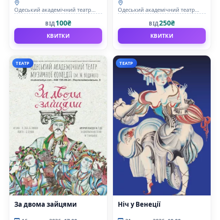
Одеський академічний театр
Одеський академічний театр
музичної комедії імені М.
музичної комедії імені М.
100₴
250₴
ВІД
ВІД
Водяного
Водяного
КВИТКИ
КВИТКИ
ТЕАТР
ТЕАТР
За двома зайцями
Ніч у Венеції