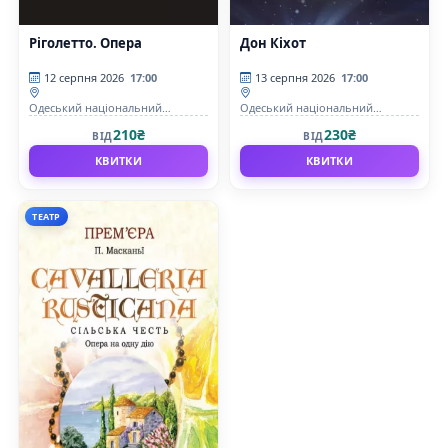
Ріголетто. Опера
Дон Кіхот
12 серпня 2026
17:00
13 серпня 2026
17:00
Одеський національний
Одеський національний
академічний театр опери та
академічний театр опери та
210₴
230₴
ВІД
ВІД
балету
балету
КВИТКИ
КВИТКИ
ТЕАТР