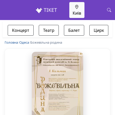
ТІКЕТ
Київ
Концерт
Театр
Балет
Цирк
Головна
/
Одеса
/
Божевільна родина