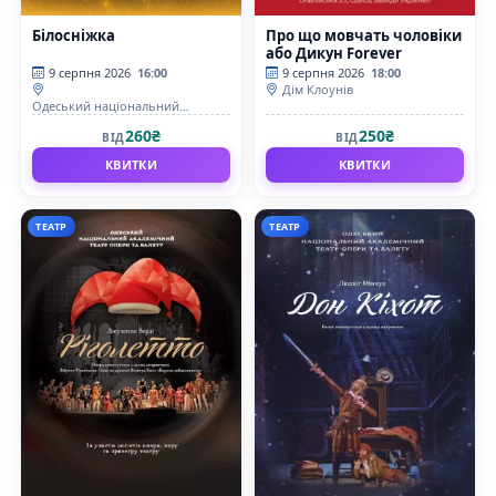
Білосніжка
Про що мовчать чоловіки
або Дикун Forever
9 серпня 2026
16:00
9 серпня 2026
18:00
Дім Клоунів
Одеський національний
академічний театр опери та
260₴
250₴
ВІД
ВІД
балету
КВИТКИ
КВИТКИ
ТЕАТР
ТЕАТР