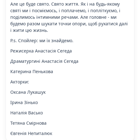
Але це буде свято. Свято життя. Як і на будь-якому
святі ми і посміємось, і поплачемо, і попліткуємо, і
поділимось інтимними речами. Але головне - ми
будемо разом шукати точки опори, щоб рухатися далі
і жити цю жизнь.
P.s. Спойлер: ми їх знайдемо.
Режисерка Анастасія Сегеда
Драматургині Анастасія Сегеда
Катерина Пенькова
Акторки:
Оксана Лукашук
Ірина Зінько
Наталія Васько
Тетяна Смірнова
Євгенія Непиталюк