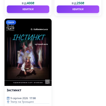
сцена
фортеці
400₴
250₴
ВІД
ВІД
КВИТКИ
КВИТКИ
ТЕАТР
Інстинкт
9 серпня 2026
17:00
Театр на Троєщині