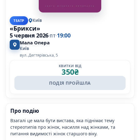
Київ
ТЕАТР
«Брикси»
5 червня 2026
19:00
ПТ
Мала Опера
Київ
вул. Дегтярівська, 5
КВИТКИ ВІД
350
₴
ПОДІЯ ПРОЙШЛА
Про подію
Взагалі це мала бути вистава, яка піднімає тему
стереотипів про жінок, насилля над жінками, та
питання видимості жінок старшого віку.