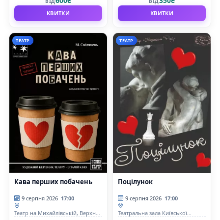
600₴
350₴
ВІД
ВІД
КВИТКИ
КВИТКИ
ТЕАТР
ТЕАТР
Кава перших побачень
Поцілунок
9 серпня 2026
17:00
9 серпня 2026
17:00
Театр на Михайлівській, Верхня
Театральна зала Київської