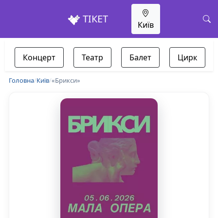
ТІКЕТ
Київ
Концерт
Театр
Балет
Цирк
Головна
/
Київ
/
«Брикси»