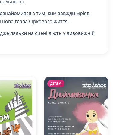
реальністю.
н познайомився з тим, ким завжди мріяв
я нова глава Сіркового життя…
адже ляльки на сцені діють у дивовижній
ДІТЯМ