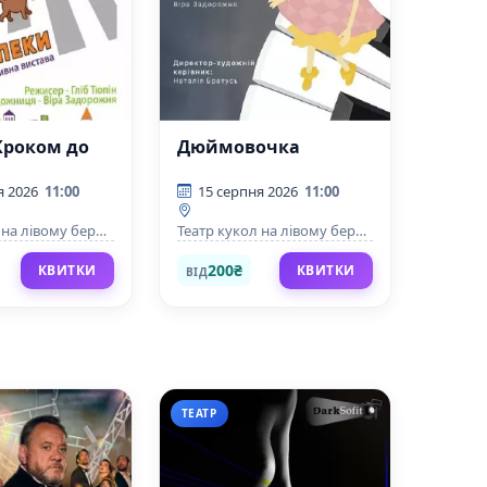
Кроком до
Дюймовочка
я 2026
11:00
15 серпня 2026
11:00
 на лівому березі
Театр кукол на лівому березі
Дніпра
200₴
КВИТКИ
КВИТКИ
ВІД
ТЕАТР