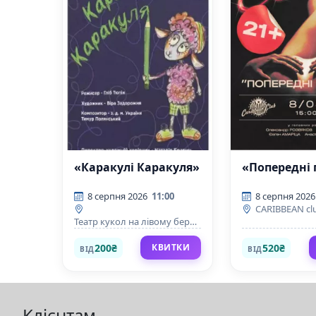
«Каракулі Каракуля»
«Попередні 
8 серпня 2026
11:00
8 серпня 2026
CARIBBEAN cl
Театр кукол на лівому березі
Дніпра
200₴
520₴
КВИТКИ
ВІД
ВІД
Клієнтам