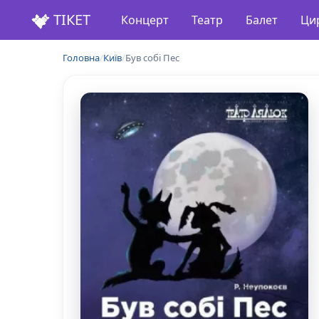
ТІКЕТ
Концерт
Театр
Балет
Ци
Головна
/
Київ
/
Був собі Пес