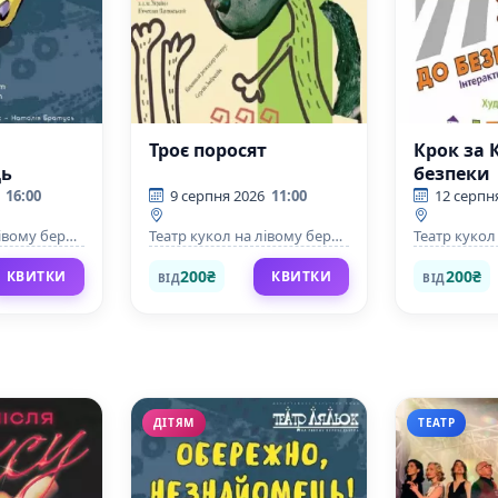
Троє поросят
Крок за 
ць
безпеки
16:00
9 серпня 2026
11:00
12 серпн
івому березі
Театр кукол на лівому березі
Театр кукол
Дніпра
Дніпра
200₴
200₴
КВИТКИ
КВИТКИ
ВІД
ВІД
ДІТЯМ
ТЕАТР