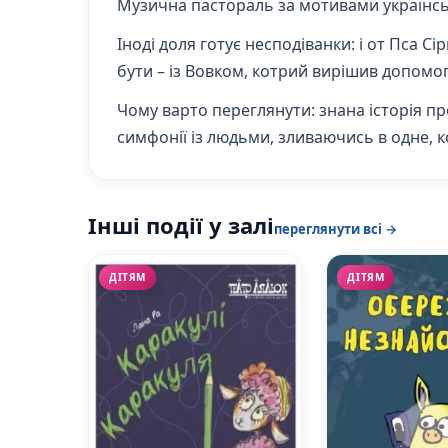
Музична пастораль за мотивами українсько
Іноді доля готує несподіванки: і от Пса С
бути – із Вовком, котрий вирішив допомо
Чому варто переглянути: знана історія пр
симфонії із людьми, зливаючись в одне, к
Інші події у залі
переглянути всі →
ДІТЯМ
ДІТЯМ