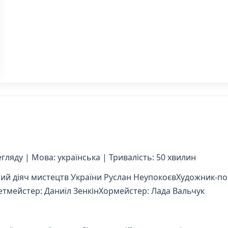
гляду | Мова: українська | Тривалість: 50 хвилин
ий діяч мистецтв України Руслан НеупокоєвХудожник-по
тмейстер: Даниїл ЗенкінХормейстер: Лада Вальчук