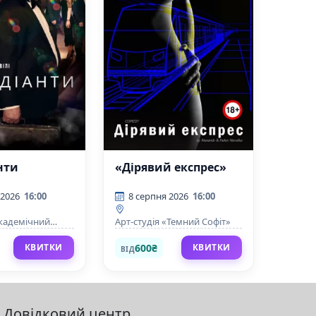
нти
«Дірявий експрес»
 2026
16:00
8 серпня 2026
16:00
академічний
Арт-студія «Темний Софіт»
й театр на
600₴
КВИТКИ
КВИТКИ
ВІД
Довідковий центр