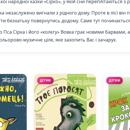
ї народної казки «Сірко», у якій сни переплітаються з 
ірка незаслужено вигнали з рідного дому. Проте в лісі ві
гти безхатьку повернутись додому. Саме тут починаєтьс
о Пса Сірка і його «колєгу» Вовка грає новими барвами, 
ольорово-музичне ціле, яке захопить Вас і зачарує.
ДІТЯМ
ДІТЯМ