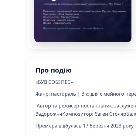
Про подію
«БУВ СОБІ ПЕС»
Жанр: пастораль | Вік: для сімейного пере
Автор та режисер-постановник: заслужен
ЗадорожняКомпозитор: Євген СтолярБале
Прем’єра відбулась 17 березня 2023 року