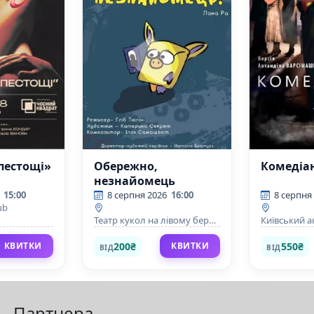
пестощі»
Обережно,
Комедіа
незнайомець
15:00
8 серпня 2026
16:00
8 серпня
ub
Театр кукол на лівому березі
Київський 
Дніпра
драматични
Подолі
200₴
550₴
КВИТКИ
КВИТКИ
ВІД
ВІД
Партнера