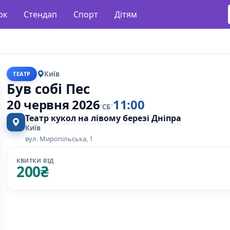
рк
Стендап
Спорт
Дітям
Київ
ТЕАТР
Був собі Пес
20 червня 2026
11:00
СБ
Театр кукол на лівому березі Дніпра
Київ
вул. Миропільська, 1
КВИТКИ ВІД
200
₴