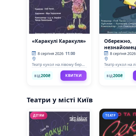
«Каракулі Каракуля»
Обережно,
незнайоме
8 серпня 2026
11:00
8 серпня 2026
Театр кукол на лівому березі
Театр кукол на л
Дніпра
Дніпра
200₴
200₴
КВИТКИ
ВІД
ВІД
Театри у місті Київ
ДІТЯМ
ТЕАТР