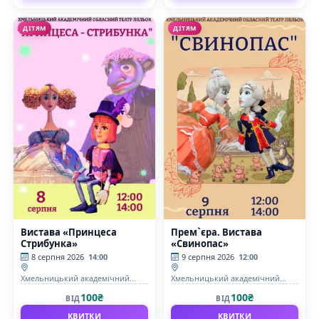
ДІТЯМ
ДІТЯМ
Вистава «Принцеса
Прем`єра. Вистава
Стрибунка»
«Свинопас»
8 серпня 2026
14:00
9 серпня 2026
12:00
Хмельницький академічний
Хмельницький академічний
обласний театр кукол
обласний театр кукол
100₴
100₴
ВІД
ВІД
КВИТКИ
КВИТКИ