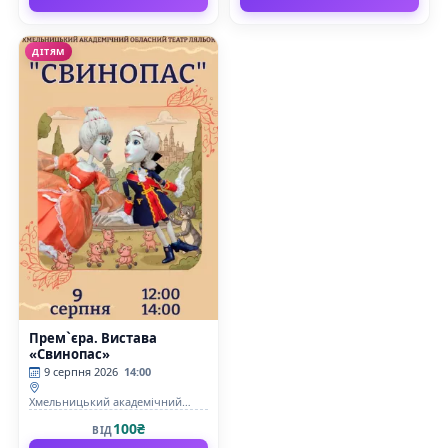
ДІТЯМ
Прем`єра. Вистава
«Свинопас»
9 серпня 2026
14:00
Хмельницький академічний
обласний театр кукол
100₴
ВІД