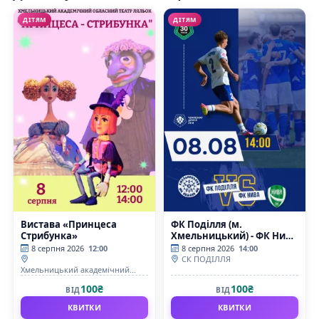
ДІТЯМ
ДІТЯМ
Вистава «Принцеса
ФК Поділля (м.
Стрибунка»
Хмельницький) - ФК Нива
(м. Вінниця)
8 серпня 2026
12:00
8 серпня 2026
14:00
СК ПОДІЛЛЯ
Хмельницький академічний
обласний театр кукол
100₴
100₴
ВІД
ВІД
КВИТКИ
КВИТКИ