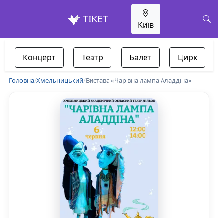
ТІКЕТ
Київ
Концерт
Театр
Балет
Цирк
Головна
/
Хмельницький
/
Вистава «Чарівна лампа Аладдіна»