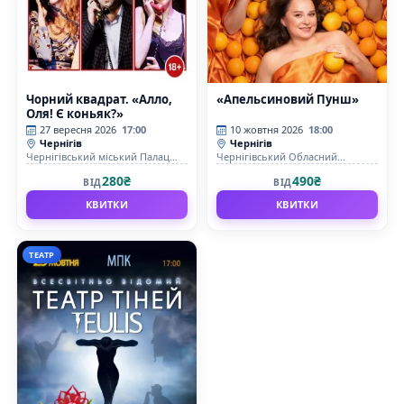
Чорний квадрат. «Алло,
«Апельсиновий Пунш»
Оля! Є коньяк?»
27 вересня 2026
17:00
10 жовтня 2026
18:00
Чернігів
Чернігів
Чернігівський міський Палац
Чернігівський Обласний
культури
академічний український
280₴
490₴
ВІД
ВІД
музично-драматичний театр ім.
Т.Г. Шевченка
КВИТКИ
КВИТКИ
ТЕАТР