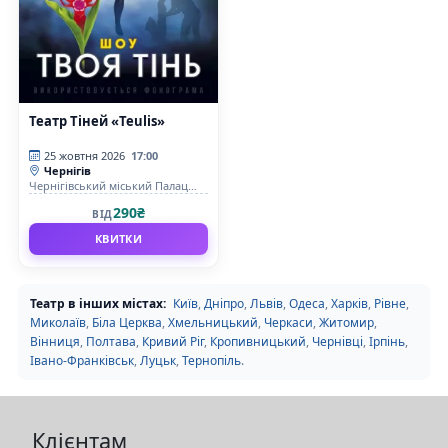
Театр Тіней «Teulis»
25 жовтня 2026
17:00
Чернігів
Чернігівський міський Палац
культури
290₴
ВІД
КВИТКИ
Театр в інших містах:
Київ
,
Дніпро
,
Львів
,
Одеса
,
Харків
,
Рівне
,
Миколаїв
,
Біла Церква
,
Хмельницький
,
Черкаси
,
Житомир
,
Вінниця
,
Полтава
,
Кривий Ріг
,
Кропивницький
,
Чернівці
,
Ірпінь
,
Івано-Франківськ
,
Луцьк
,
Тернопіль
.
Клієнтам