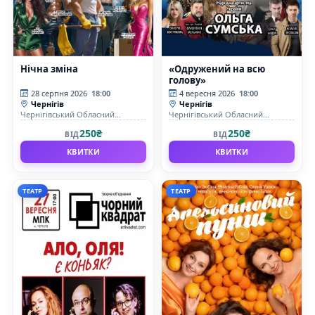
Нічна зміна
«Одружений на всю
голову»
28 серпня 2026
18:00
4 вересня 2026
18:00
Чернігів
Чернігів
Чернігівський Обласний
Чернігівський Обласний
академічний український
академічний український
250₴
250₴
ВІД
ВІД
музично-драматичний театр ім.
музично-драматичний театр ім.
Т.Г. Шевченка
Т.Г. Шевченка
КВИТКИ
КВИТКИ
ТЕАТР
ТЕАТР