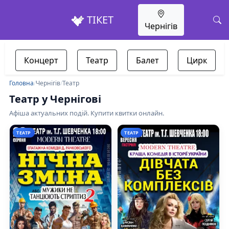
ТІКЕТ
Чернігів
Концерт
Театр
Балет
Цирк
Головна
/
Чернігів
/
Театр
Театр у Чернігові
Афіша актуальних подій. Купити квитки онлайн.
ТЕАТР
ТЕАТР