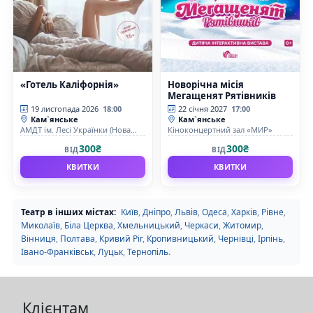
«Готель Каліфорнія»
Новорічна місія
Мегащенят Рятівників
19 листопада 2026
18:00
22 січня 2027
17:00
Кам`янське
Кам`янське
АМДТ ім. Лесі Українки (Нова
Кіноконцертний зал «МИР»
сцена)
300₴
300₴
ВІД
ВІД
КВИТКИ
КВИТКИ
Театр в інших містах:
Київ
,
Дніпро
,
Львів
,
Одеса
,
Харків
,
Рівне
,
Миколаїв
,
Біла Церква
,
Хмельницький
,
Черкаси
,
Житомир
,
Вінниця
,
Полтава
,
Кривий Ріг
,
Кропивницький
,
Чернівці
,
Ірпінь
,
Івано-Франківськ
,
Луцьк
,
Тернопіль
.
Клієнтам