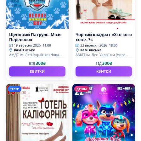
Щенячий Патруль. Місія
Чорний квадрат «Хто кого
Переполох
хоче..?»
19 вересня 2026
11:00
23 вересня 2026
18:30
Кам`янське
Кам`янське
АМДТ ім. Лесі Українки (Нова
АМДТ ім. Лесі Українки (Нова
сцена)
сцена)
300₴
300₴
ВІД
ВІД
КВИТКИ
КВИТКИ
ТЕАТР
ДІТЯМ