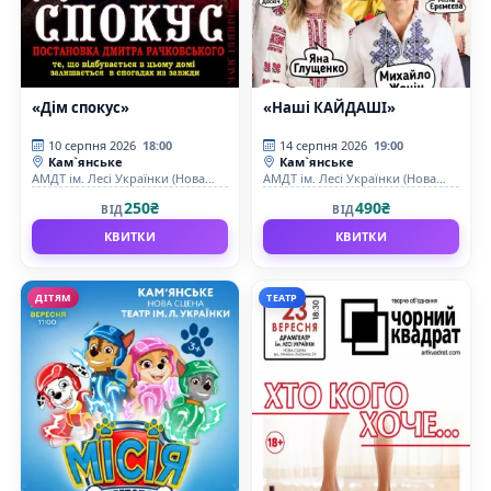
«Дім спокус»
«Наші КАЙДАШІ»
10 серпня 2026
18:00
14 серпня 2026
19:00
Кам`янське
Кам`янське
АМДТ ім. Лесі Українки (Нова
АМДТ ім. Лесі Українки (Нова
сцена)
сцена)
250₴
490₴
ВІД
ВІД
КВИТКИ
КВИТКИ
ДІТЯМ
ТЕАТР