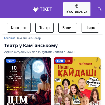
ТІКЕТ
Кам`янське
Концерт
Театр
Балет
Цирк
Головна
/
Кам`янське
/
Театр
Театр у Кам`янському
Афіша актуальних подій. Купити квитки онлайн.
ТЕАТР
ТЕАТР