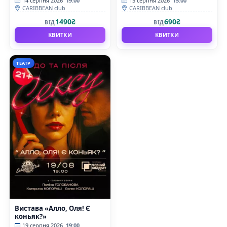
14 серпня 2026
19:00
15 серпня 2026
15:00
CARIBBEAN club
CARIBBEAN club
1490₴
690₴
ВІД
ВІД
КВИТКИ
КВИТКИ
ТЕАТР
Вистава «Алло, Оля! Є
коньяк?»
19 серпня 2026
19:00