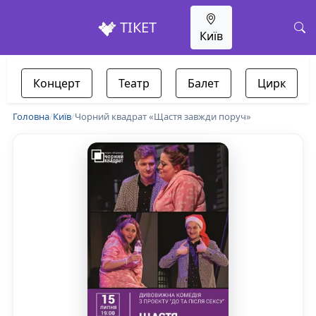
ТІКЕТ
Київ
Концерт
Театр
Балет
Цирк
Головна
/
Київ
/
Чорний квадрат «Щастя завжди поруч»