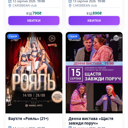
12 серпня 2026
19:00
13 серпня 2026
19:00
CARIBBEAN club
CARIBBEAN club
790₴
890₴
ВІД
ВІД
КВИТКИ
КВИТКИ
ТЕАТР
ТЕАТР
Вар’єте «Рояль» (21+)
Денна вистава «Щастя
завжди поруч»