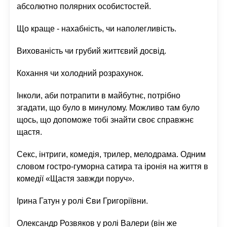
абсолютно полярних особистостей.
Що краще - нахабність, чи наполегливість.
Вихованість чи грубий життєвий досвід.
Кохання чи холодний розрахунок.
Інколи, аби потрапити в майбутнє, потрібно
згадати, що було в минулому. Можливо там було
щось, що допоможе тобі знайти своє справжнє
щастя.
Секс, інтриги, комедія, трилер, мелодрама. Одним
словом гостро-гуморна сатира та іронія на життя в
комедії «Щастя завжди поруч».
Ірина Гатун у ролі Єви Григоріївни.
Олександр Розвяков у ролі Валери (він же