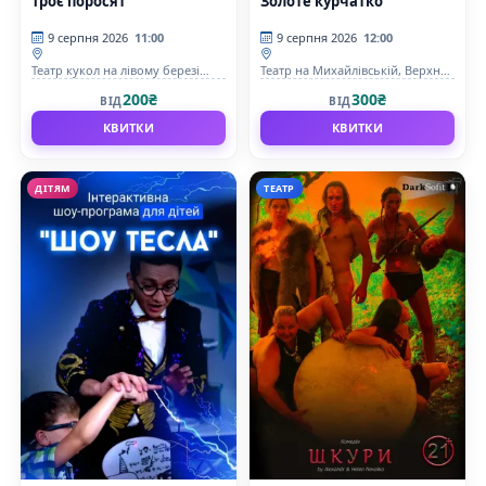
Троє поросят
Золоте курчатко
9 серпня 2026
11:00
9 серпня 2026
12:00
Театр кукол на лівому березі
Театр на Михайлівській, Верхня
Дніпра
сцена
200₴
300₴
ВІД
ВІД
КВИТКИ
КВИТКИ
ДІТЯМ
ТЕАТР