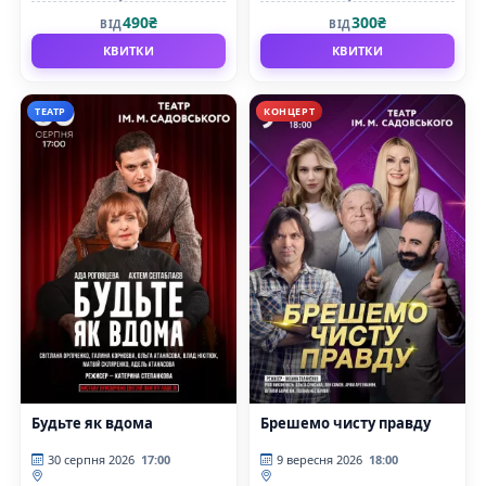
драматичний театр ім. М.
драматичний театр ім. М.
490₴
300₴
ВІД
ВІД
Садовського
Садовського
КВИТКИ
КВИТКИ
ТЕАТР
КОНЦЕРТ
Будьте як вдома
Брешемо чисту правду
30 серпня 2026
17:00
9 вересня 2026
18:00