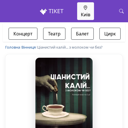
ТІКЕТ
Київ
Концерт
Театр
Балет
Цирк
Головна
/
Вінниця
/
Ціанистий калій... з молоком чи без?