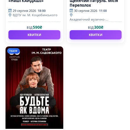
«Наші КАЙДАШІ»
Щенячий Патруль. Місія
Переполох
29 серпня 2026
18:00
30 серпня 2026
11:00
ВДПУ ім. М. Коцюбинського
Академічний музично-
драматичний театр ім. М.
590₴
300₴
ВІД
ВІД
Садовського
КВИТКИ
КВИТКИ
ТЕАТР