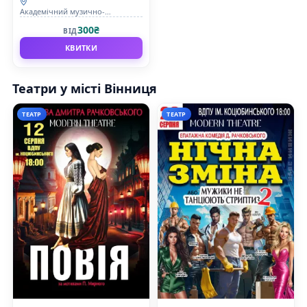
Академічний музично-
драматичний театр ім. М.
300₴
ВІД
Садовського
КВИТКИ
Театри у місті Вінниця
ТЕАТР
ТЕАТР