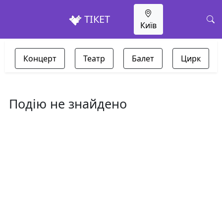
ТІКЕТ
Київ
Концерт
Театр
Балет
Цирк
Подію не знайдено