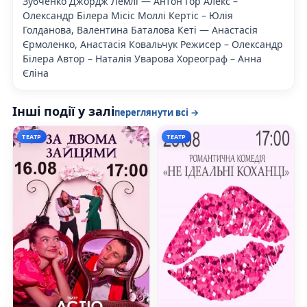
Зубченко Джордж Лемлі — Антон Гор Алекс –
Олександр Білера Місіс Моллі Кертіс – Юлія
Голданова, Валентина Баталова Кеті — Анастасія
Єрмоленко, Анастасія Ковальчук Режисер – Олександр
Білера Автор – Наталія Уварова Хореограф – Анна
Єліна
Інші події у залі
переглянути всі →
ТЕАТР
ТЕАТР