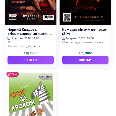
Чорний Квадрат.
Комедiя «Інтим вечірка»
«Невипадкові зв`язки».
(21+)
Прем`єра
9 серпня 2026
18:00
9 серпня 2026
19:00
Арт-студія «Темний Софіт»
Культурний центр Арт-
Братислава
290₴
700₴
ВІД
ВІД
КВИТКИ
КВИТКИ
ДІТЯМ