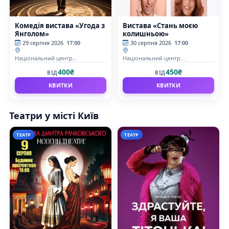
Комедія вистава «Угода з
Вистава «Стань моєю
Янголом»
колишньою»
29 серпня 2026
17:00
30 серпня 2026
17:00
Національний центр
Національний центр
театрального мистецтва ім. Леся
театрального мистецтва ім. Леся
400₴
450₴
ВІД
ВІД
Курбаса (НЦТІ ім. Леся Курбаса)
Курбаса (НЦТІ ім. Леся Курбаса)
КВИТКИ
КВИТКИ
Театри у місті Київ
ТЕАТР
ТЕАТР