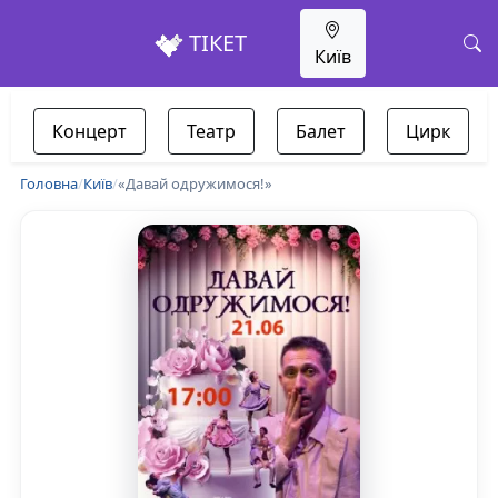
ТІКЕТ
Київ
Концерт
Театр
Балет
Цирк
Головна
/
Київ
/
«Давай одружимося!»