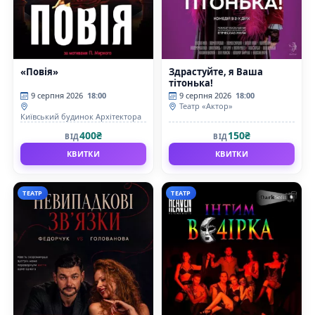
«Повія»
Здрастуйте, я Ваша
тітонька!
9 серпня 2026
18:00
9 серпня 2026
18:00
Театр «Актор»
Київський будинок Архітектора
400₴
150₴
ВІД
ВІД
КВИТКИ
КВИТКИ
ТЕАТР
ТЕАТР