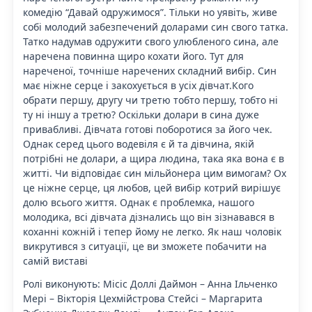
комедію “Давай одружимося”. Тільки но уявіть, живе
собі молодий забезпечений доларами син свого татка.
Татко надумав одружити свого улюбленого сина, але
наречена повинна щиро кохати його. Тут для
нареченої, точніше наречених складний вибір. Син
має ніжне серце і закохується в усіх дівчат.Кого
обрати першу, другу чи третю тобто першу, тобто ні
ту ні іншу а третю? Оскільки долари в сина дуже
привабливі. Дівчата готові поборотися за його чек.
Однак серед цього водевіля є й та дівчина, якій
потрібні не долари, а щира людина, така яка вона є в
житті. Чи відповідає син мільйонера цим вимогам? Ох
це ніжне серце, ця любов, цей вибір котрий вирішує
долю всього життя. Однак є проблемка, нашого
молодика, всі дівчата дізнались що він зізнавався в
коханні кожній і тепер йому не легко. Як наш чоловік
викрутився з ситуації, це ви зможете побачити на
самій виставі
Ролі виконують: Місіс Доллі Даймон – Анна Ільченко
Мері – Вікторія Цехмійстрова Стейсі – Маргарита