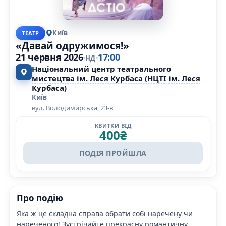
Київ
ТЕАТР
«Давай одружимося!»
21 червня 2026
17:00
НД
Національний центр театрального
мистецтва ім. Леся Курбаса (НЦТІ ім. Леся
Курбаса)
Київ
вул. Володимирська, 23-в
КВИТКИ ВІД
400
₴
ПОДІЯ ПРОЙШЛА
Про подію
Яка ж це складна справа обрати собі наречену чи
нареченого! Зустрічайте прекрасну романтичну