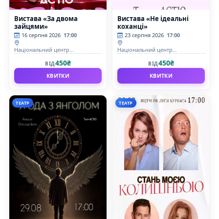
Вистава «За двома
Вистава «Не ідеальні
зайцями»
коханці»
16 серпня 2026
17:00
23 серпня 2026
17:00
Національний центр
Національний центр
театрального мистецтва ім. Леся
театрального мистецтва ім. Леся
450₴
450₴
ВІД
ВІД
Курбаса (НЦТІ ім. Леся Курбаса)
Курбаса (НЦТІ ім. Леся Курбаса)
КВИТКИ
КВИТКИ
ТЕАТР
ТЕАТР