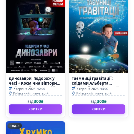
Динозаври: подорож у
Таємниці гравітації:
часі + Космічна вікторина
слідами Альберта
(Київський планетарій)
Ейнштейна (Київський
7 серпня 2026
12:00
7 серпня 2026
13:00
планетарій)
Київський планетарій
Київський планетарій
300₴
300₴
ВІД
ВІД
КВИТКИ
КВИТКИ
ПОДІЯ