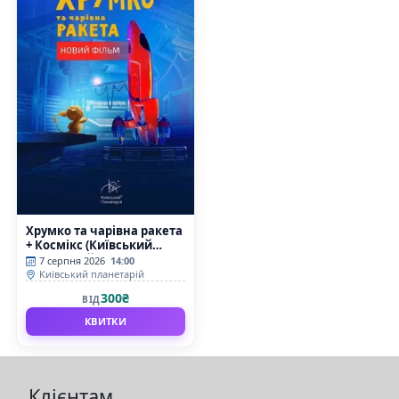
Хрумко та чарівна ракета
+ Космікс (Київський
планетарій)
7 серпня 2026
14:00
Київський планетарій
300₴
ВІД
КВИТКИ
Клієнтам