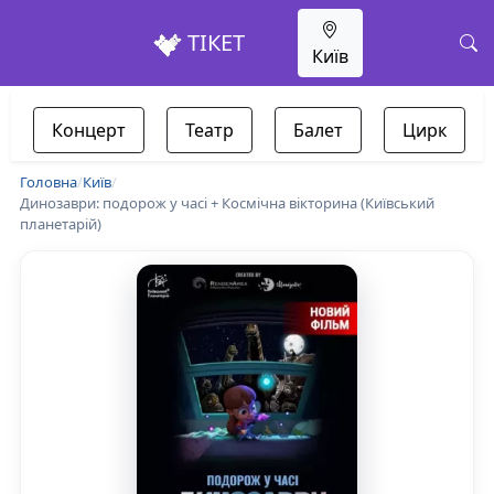
ТІКЕТ
Київ
Концерт
Театр
Балет
Цирк
Головна
/
Київ
/
Динозаври: подорож у часі + Космічна вікторина (Київський
планетарій)