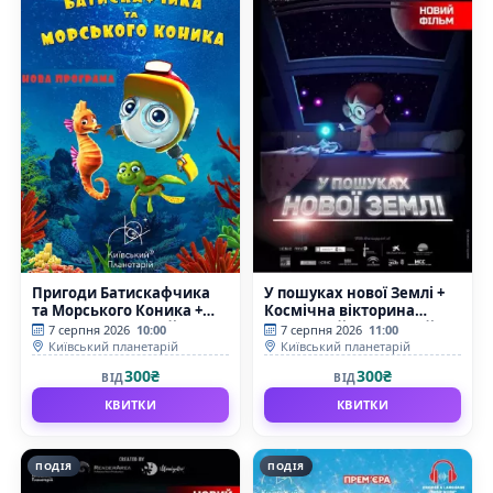
Пригоди Батискафчика
У пошуках нової Землі +
та Морського Коника +
Космічна вікторина
Космікс (Київський
(Київський планетарій)
7 серпня 2026
10:00
7 серпня 2026
11:00
планетарій)
Київський планетарій
Київський планетарій
300₴
300₴
ВІД
ВІД
КВИТКИ
КВИТКИ
ПОДІЯ
ПОДІЯ