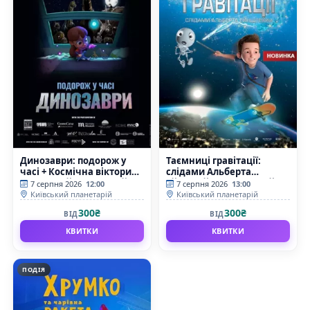
Динозаври: подорож у
Таємниці гравітації:
часі + Космічна вікторина
слідами Альберта
(Київський планетарій)
Ейнштейна (Київський
7 серпня 2026
12:00
7 серпня 2026
13:00
планетарій)
Київський планетарій
Київський планетарій
300₴
300₴
ВІД
ВІД
КВИТКИ
КВИТКИ
ПОДІЯ