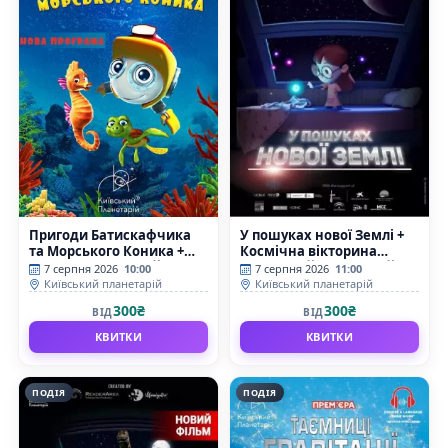
Пригоди Батискафчика
У пошуках нової Землі +
та Морського Коника +
Космічна вікторина
Космікс (Київський
(Київський планетарій)
7 серпня 2026
10:00
7 серпня 2026
11:00
планетарій)
Київський планетарій
Київський планетарій
300₴
300₴
ВІД
ВІД
КВИТКИ
КВИТКИ
ПОДІЯ
ПОДІЯ