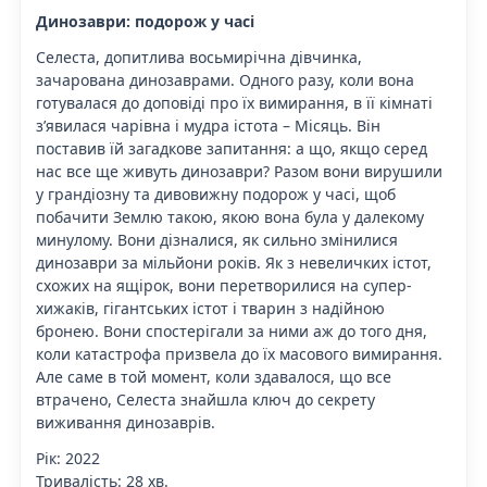
Динозаври: подорож у часі
Селеста, допитлива восьмирічна дівчинка,
зачарована динозаврами. Одного разу, коли вона
готувалася до доповіді про їх вимирання, в її кімнаті
з’явилася чарівна і мудра істота – Місяць. Він
поставив їй загадкове запитання: а що, якщо серед
нас все ще живуть динозаври? Разом вони вирушили
у грандіозну та дивовижну подорож у часі, щоб
побачити Землю такою, якою вона була у далекому
минулому. Вони дізналися, як сильно змінилися
динозаври за мільйони років. Як з невеличких істот,
схожих на ящірок, вони перетворилися на супер-
хижаків, гігантських істот і тварин з надійною
бронею. Вони спостерігали за ними аж до того дня,
коли катастрофа призвела до їх масового вимирання.
Але саме в той момент, коли здавалося, що все
втрачено, Селеста знайшла ключ до секрету
виживання динозаврів.
Рік: 2022
Тривалість: 28 хв.