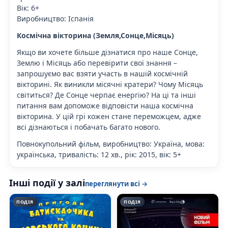
Вік: 6+
Виробництво: Іспанія
Космічна вікторина (Земля,Сонце,Місяць)
Якщо ви хочете більше дізнатися про наше Сонце,
Землю і Місяць або перевірити свої знання –
запрошуємо вас взяти участь в нашій космічній
вікторині. Як виникли місячні кратери? Чому Місяць
світиться? Де Сонце черпає енергію? На ці та інші
питання вам допоможе відповісти наша космічна
вікторина. У цій грі кожен стане переможцем, адже
всі дізнаються і побачать багато нового.
Повнокупольний фільм, виробництво: Україна, мова:
українська, тривалість: 12 хв., рік: 2015, вік: 5+
Інші події у залі
переглянути всі →
ПОДІЯ
ПОДІЯ