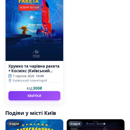
Хрумко та чарівна ракета
+ Космікс (Київський
планетарій)
7 серпня 2026
14:00
Київський планетарій
300₴
ВІД
КВИТКИ
Подіяи у місті Київ
ПОДІЯ
ПОДІЯ