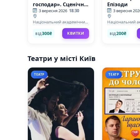
господар». Сценічні
Епізоди
читання.
3 вересня 2026
18:30
3 вересня 202
Національний академічний
Національний а
драматичний театр ім.Лесі
драматичний теа
Українки
Українки
300₴
200₴
КВИТКИ
ВІД
ВІД
Театри у місті Київ
ТЕАТР
ТЕАТР