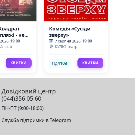
Квадрат
Комедія «Сусіди
пляжі - не
зверху»
октейль»
 2026
19:00
7 серпня 2026
19:00
N club
КУЛЬТ театр
410₴
КВИТКИ
КВИТКИ
ВІД
Довідковий центр
(044)356 05 60
ПН-ПТ (9:00-18:00)
Служба підтримки в Telegram