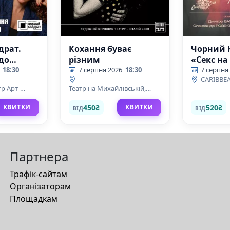
драт.
Кохання буває
Чорний 
 до
різним
«Секс на 
арантія
тільки к
18:30
7 серпня 2026
18:30
7 серпня
CARIBBEA
р Арт-
Театр на Михайлівській,
Верхня сцена
450₴
520₴
КВИТКИ
КВИТКИ
ВІД
ВІД
Партнера
Трафік-сайтам
Організаторам
Площадкам