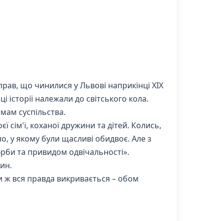
рав, що чинилися у Львові наприкінці ХIX
і історії належали до світського кола.
мам суспільства.
ї сім'ї, коханої дружини та дітей. Колись,
о, у якому були щасливі обидвоє. Але з
 юрби та привидом одвічальності».
чин.
ли ж вся правда викривається – обом