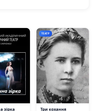
ТЕАТР
а зірка
Три кохання