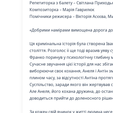
Репетиторка з балету – Світлана Приходь
Композиторка – Марія Гаврилюк
Помічники режисера – Вікторія Асєєва, М
«Добрими намірами вимощена дорога до
Ця кримінальна історія була створена Ів
століття. Розголос її ще тоді вразив уяву
Франко поринув у психологічну глибину 
Сучасне звучання цієї історії для нас збіг
виборюючи своє кохання, Анеля і Антін з
плином часу, за відсутності Антіна протяг
Суспільство, заради якого він жертвував
Але Анеля, його кохана дружина, до остан
доводиться прийти до доленосного рішен
За кожен свій вчинок у житті людина несе 