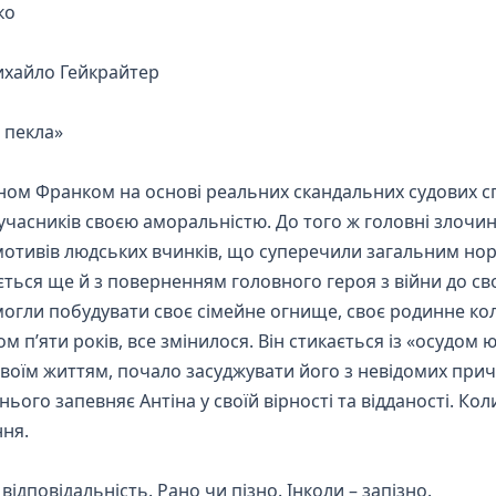
ко
ихайло Гейкрайтер
 пекла»
аном Франком на основі реальних скандальних судових сп
 сучасників своєю аморальністю. До того ж головні злочинц
мотивів людських вчинків, що суперечили загальним нор
ається ще й з поверненням головного героя з війни до своє
могли побудувати своє сімейне огнище, своє родинне кол
ом п’яти років, все змінилося. Він стикається із «осудом
 своїм життям, почало засуджувати його з невідомих при
нього запевняє Антіна у своїй вірності та відданості. Ко
ня.
відповідальність. Рано чи пізно. Інколи – запізно.