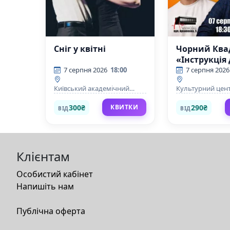
Сніг у квітні
Чорний Ква
«Інструкція
чоловіка. Г
7 серпня 2026
18:00
7 серпня 2026
щастя»
Київський академічний
Культурний цент
драматичний театр на
Братислава
Подолі
300₴
290₴
КВИТКИ
ВІД
ВІД
Клієнтам
Особистий кабінет
Напишіть нам
Публічна оферта