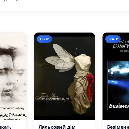
ТЕАТР
ТЕАТР
нка».
Ляльковий дім
Безіменн