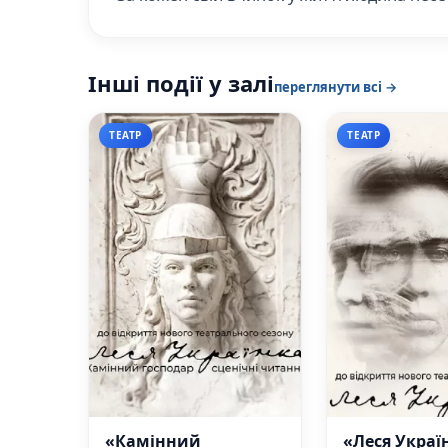
Інші події у залі
переглянути всі →
ТЕАТР
ТЕАТР
«Камінний
«Леся Украї