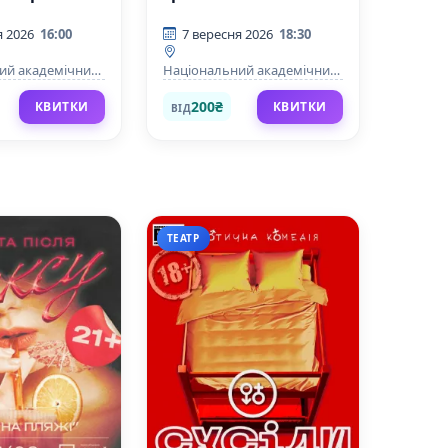
я 2026
16:00
7 вересня 2026
18:30
ий академічний
Національний академічний
 театр ім.Лесі
драматичний театр ім.Лесі
Українки
200₴
КВИТКИ
КВИТКИ
ВІД
ТЕАТР