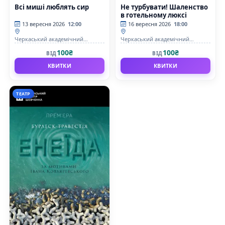
Всі миші люблять сир
Не турбувати! Шаленство
в готельному люксі
13 вересня 2026
12:00
16 вересня 2026
18:00
Черкаський академічний
Черкаський академічний
обласний український музично-
обласний український музично-
100₴
100₴
ВІД
ВІД
драматичний театр імені Т. Г.
драматичний театр імені Т. Г.
Шевченка
Шевченка
КВИТКИ
КВИТКИ
ТЕАТР