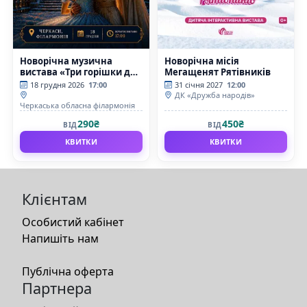
Новорічна музична
Новорічна місія
вистава «Три горішки для
Мегащенят Рятівників
Попелюшки»
18 грудня 2026
17:00
31 січня 2027
12:00
ДК «Дружба народів»
Черкаська обласна філармонія
290₴
450₴
ВІД
ВІД
КВИТКИ
КВИТКИ
Клієнтам
Особистий кабінет
Напишіть нам
Публічна оферта
Партнера