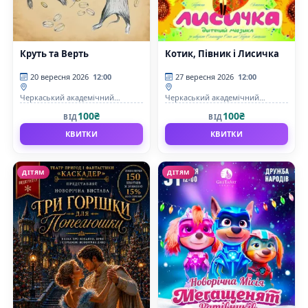
Круть та Верть
Котик, Півник і Лисичка
20 вересня 2026
12:00
27 вересня 2026
12:00
Черкаський академічний
Черкаський академічний
обласний український музично-
обласний український музично-
100₴
100₴
ВІД
ВІД
драматичний театр імені Т. Г.
драматичний театр імені Т. Г.
Шевченка
Шевченка
КВИТКИ
КВИТКИ
ДІТЯМ
ДІТЯМ