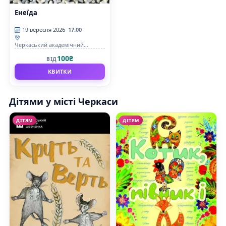
Енеїда
19 вересня 2026
17:00
Черкаський академічний
обласний український музично-
100₴
ВІД
драматичний театр імені Т. Г.
Шевченка
КВИТКИ
Дітями у місті Черкаси
ДІТЯМ
ДІТЯМ