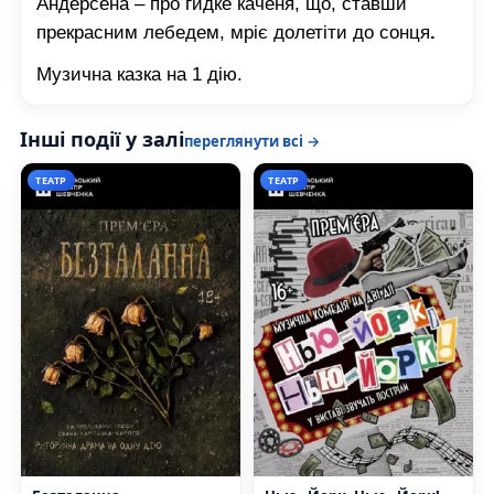
Андерсена – про гидке каченя, що, ставши
прекрасним лебедем, мріє долетіти до сонця
.
Музична казка на 1 дію.
Інші події у залі
переглянути всі →
ТЕАТР
ТЕАТР