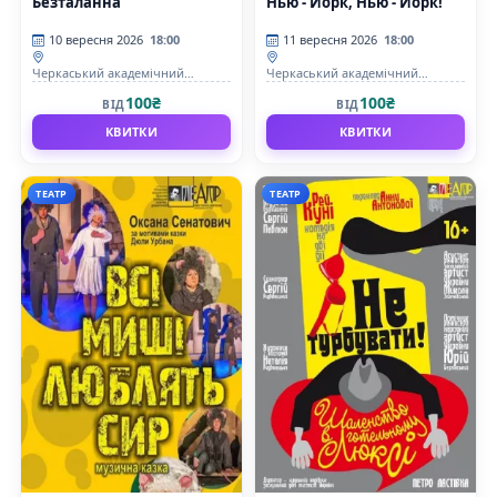
Безталанна
Нью - Йорк, Нью - Йорк!
10 вересня 2026
18:00
11 вересня 2026
18:00
Черкаський академічний
Черкаський академічний
обласний український музично-
обласний український музично-
100₴
100₴
ВІД
ВІД
драматичний театр імені Т. Г.
драматичний театр імені Т. Г.
Шевченка
Шевченка
КВИТКИ
КВИТКИ
ТЕАТР
ТЕАТР