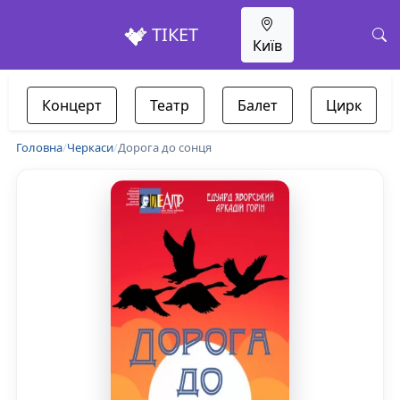
ТІКЕТ
Київ
Концерт
Театр
Балет
Цирк
Головна
/
Черкаси
/
Дорога до сонця