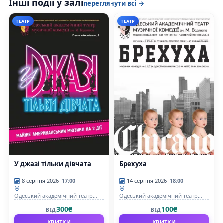
Інші події у залі
переглянути всі →
ТЕАТР
ТЕАТР
У джазі тільки дівчата
Брехуха
8 серпня 2026
17:00
14 серпня 2026
18:00
Одеський академічний театр
Одеський академічний театр
музичної комедії імені М.
музичної комедії імені М.
300₴
100₴
ВІД
ВІД
Водяного
Водяного
КВИТКИ
КВИТКИ