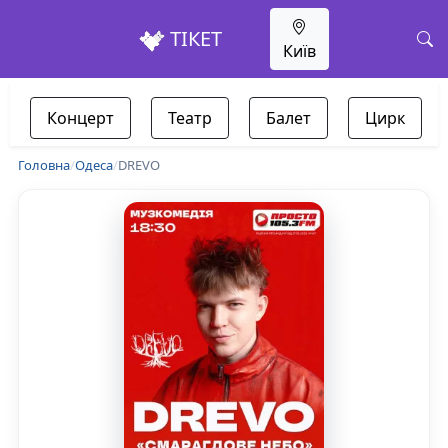
ТІКЕТ
Київ
Концерт
Театр
Балет
Цирк
Головна
/
Одеса
/
DREVO