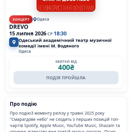
Одеса
КОНЦЕРТ
DREVO
15 липня 2026
18:30
СР
Одеський академічний театр музичної
комедії імені М. Водяного
Одеса
КВИТКИ ВІД
400
₴
ПОДІЯ ПРОЙШЛА
Про подію
Про подіюЗ моменту релізу у травні 2025 року
"Смарагдове небо" не сходить з перших позицій топ-
чартів Spotify, Apple Music, YouTube Music, Shazam та
утримує лідерство вже третій місяць поспіль. Пісня