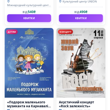
Культурний центр UNION
Міжнародний культурний центр
"УНІОН"
540₴
490₴
ВІД
ВІД
КВИТКИ
КВИТКИ
ДІТЯМ
КОНЦЕРТ
«Подорож маленького
Акустичний концерт
музиканта на Карнавалі
«Rock залежність»