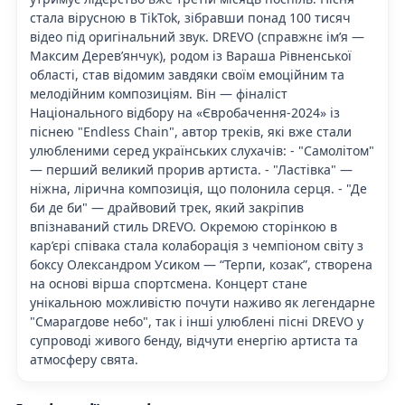
стала вірусною в TikTok, зібравши понад 100 тисяч
відео під оригінальний звук. DREVO (справжнє ім’я —
Максим Дерев’янчук), родом із Вараша Рівненської
області, став відомим завдяки своїм емоційним та
мелодійним композиціям. Він — фіналіст
Національного відбору на «Євробачення-2024» із
піснею "Endless Chain", автор треків, які вже стали
улюбленими серед українських слухачів: - "Самолітом"
— перший великий прорив артиста. - "Ластівка" —
ніжна, лірична композиція, що полонила серця. - "Де
би де би" — драйвовий трек, який закріпив
впізнаваний стиль DREVO. Окремою сторінкою в
кар’єрі співака стала колаборація з чемпіоном світу з
боксу Олександром Усиком — “Терпи, козак”, створена
на основі вірша спортсмена. Концерт стане
унікальною можливістю почути наживо як легендарне
"Смарагдове небо", так і інші улюблені пісні DREVO у
супроводі живого бенду, відчути енергію артиста та
атмосферу свята.