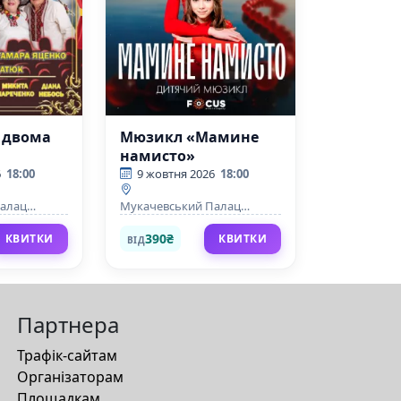
а двома
Мюзикл «Мамине
намисто»
6
18:00
9 жовтня 2026
18:00
Палац
Мукачевський Палац
тецтв
культури та мистецтв
390₴
КВИТКИ
КВИТКИ
ВІД
Партнера
Трафік-сайтам
Організаторам
Площадкам