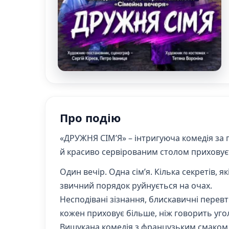
Про подію
«ДРУЖНЯ СІМ’Я» – інтригуюча комедія за 
й красиво сервірованим столом приховує
Один вечір. Одна сім’я. Кілька секретів,
звичний порядок руйнується на очах.
Несподівані зізнання, блискавичні перев
кожен приховує більше, ніж говорить уго
Вишукана комедія з французьким смаком, 