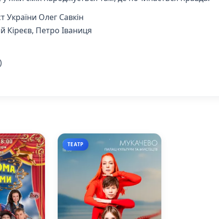
т України Олег Савкін
й Кіреєв, Петро Іваниця
)
ТЕАТР