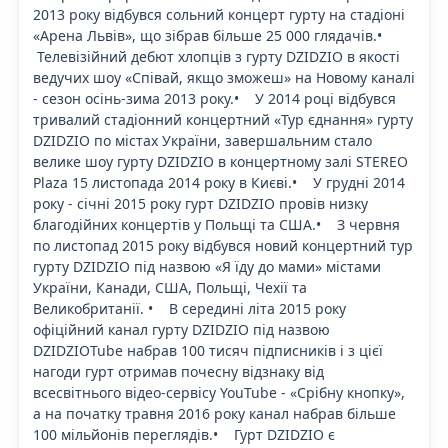
2013 року відбувся сольний концерт гурту на стадіоні
«Арена Львів», що зібрав більше 25 000 глядачів.•
Телевізійний дебют хлопців з гурту DZIDZIO в якості
ведучих шоу «Співай, якщо зможеш» на Новому каналі
- сезон осінь-зима 2013 року.• У 2014 році відбувся
тривалий стадіонний концертний «Тур єднання» гурту
DZIDZIO по містах України, завершальним стало
велике шоу гурту DZIDZIO в концертному залі STEREO
Plaza 15 листопада 2014 року в Києві.• У грудні 2014
року - січні 2015 року гурт DZIDZIO провів низку
благодійних концертів у Польщі та США.• З червня
по листопад 2015 року відбувся новий концертний тур
гурту DZIDZIO під назвою «Я їду до мами» містами
України, Канади, США, Польщі, Чехії та
Великобританії. • В середині літа 2015 року
офіційний канал гурту DZIDZIO під назвою
DZIDZIOTube набрав 100 тисяч підписників і з цієї
нагоди гурт отримав почесну відзнаку від
всесвітнього відео-сервісу YouTube - «Срібну кнопку»,
а на початку травня 2016 року канал набрав більше
100 мільйонів переглядів.• Гурт DZIDZIO є