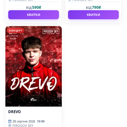
590₴
790₴
ВІД
ВІД
КВИТКИ
КВИТКИ
КОНЦЕРТ
DREVO
28 серпня 2026
19:00
PIROGOV SKY