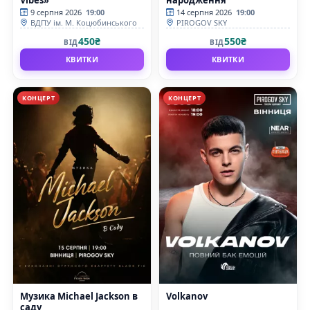
9 серпня 2026
19:00
14 серпня 2026
19:00
ВДПУ ім. М. Коцюбинського
PIROGOV SKY
450₴
550₴
ВІД
ВІД
КВИТКИ
КВИТКИ
КОНЦЕРТ
КОНЦЕРТ
Музика Michael Jackson в
Volkanov
саду