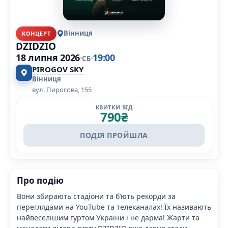
Вінниця
КОНЦЕРТ
DZIDZIO
18 липня 2026
19:00
СБ
PIROGOV SKY
Вінниця
вул. Пирогова, 155
КВИТКИ ВІД
790
₴
ПОДІЯ ПРОЙШЛА
Про подію
Вони збирають стадіони та б’ють рекорди за
переглядами на YouTube та телеканалах! Їх називають
найвеселішим гуртом України і не дарма! Жарти та