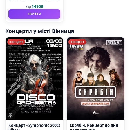
1490₴
ВІД
КВИТКИ
Концерти у місті Вінниця
КОНЦЕРТ
КОНЦЕРТ
Концерт «Symphonic 2000s
Скрябін. Концерт до дня
Vibes»
народження