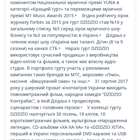
номінантом Національної музичної премії YUNA в
категорії «Кращий гурт» та переможцями музичної
премії M1 Music Awards 2015.• Згідно рейтингу зірок
журналу Forbes за 2015 рік гурт DZIDZIO став №10 у
загальному списку, №5 серед зірок музичного шоу-
бізнесу та №3 за популярністю в Україні.• Дзідзьо є
членом жюрі шоу «Україна має талант. Діти» (8 та 9
сезони) на каналі СТБ.• Наразі гурт DZIDZIO
використовує сучасний продакшн з виробництва
відео-кліпів та фільмів, а також має власну аудіо-
студію. В портфоліо гурту участь у рекламних
кампаніях таких брендів як МТС, морозиво «Лімо»,
насіння «Вишуканий смак» та інші.• 31 серпня 2017
року у широкий прокат кінотеатрів України виходить
повнометражний фільм, народна комедія “DZIDZIO
Контрабас”, в якій Дзідзьо є продюсером,
сценаристом і головним героєм.• У колекції гурту
DZIDZIO налічується 30 пісень, 18 кліпів, 10
короткометражних фільмів, мультфільм «Народження
легенди», CD-альбоми «ХА-ХА-ХА» та «DZIDZIO ХІТИ»,
перший в Україні персональний DVD-караоке та USB-