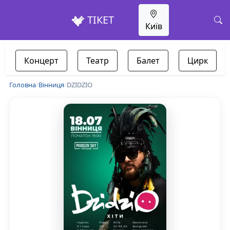
ТІКЕТ
Київ
Концерт
Театр
Балет
Цирк
Головна
/
Вінниця
/
DZIDZIO