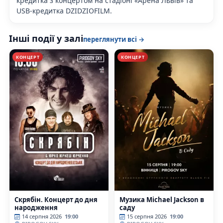
кредитка з концертом на стадіоні «Арена Львів» та
USB-кредитка DZIDZIOFILM.
Інші події у залі
переглянути всі →
КОНЦЕРТ
КОНЦЕРТ
Скрябін. Концерт до дня
Музика Michael Jackson в
народження
саду
14 серпня 2026
19:00
15 серпня 2026
19:00