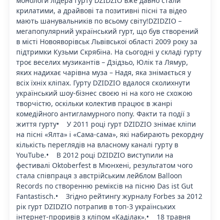
монологи лідера гурту DZIDZIO вже давно стали
крилатими, а драйвові та позитивні пісні та відео
мають шанувальників по всьому світу!DZIDZIO –
мегапопулярний український гурт, що був створений
в місті Новояворівськ Львівської області 2009 року за
підтримки Кузьми Скрябіна. На сьогодні у складі гурту
троє веселих музикантів – Дзідзьо, Юлік та Лямур,
яких надихає чарівна муза – Надя, яка знімається у
всіх їхніх кліпах. Гурту DZIDZIO вдалося сколихнути
український шоу-бізнес своєю ні на кого не схожою
творчістю, оскільки колектив працює в жанрі
комедійного антигламурного попу. Факти та події з
життя гурту• У 2011 році гурт DZIDZIO знімає кліпи
на пісні «Ялта» і «Сама-сама», які набирають рекордну
кількість переглядів на власному каналі гурту в
YouTube.• В 2012 році DZIDZIO виступили на
фестивалі Oktoberfest в Мюнхені, результатом чого
стала співпраця з австрійським лейблом Balloon
Records по створенню реміксів на пісню Das ist Gut
Fantastisch.• Згідно рейтингу журналу Forbes за 2012
рік гурт DZIDZIO потрапив в топ-3 українських
інтернет-проривів з кліпом «Каділак».• 18 травня