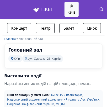
ТІКЕТ
Київ
Концерт
Театр
Балет
Цирк
Головна
/
Київ
/
Головний зал
Головний зал
Київ
вул. Сумська, 25, Харків
Вистави та події
Наразі активних подій на цій площадці немає.
Інші площадки у місті Київ:
Київський планетарій
,
Національний академічний драматичний театр ім.Лесі Українки
,
Національна філармонія України
,
МЦКМ
,