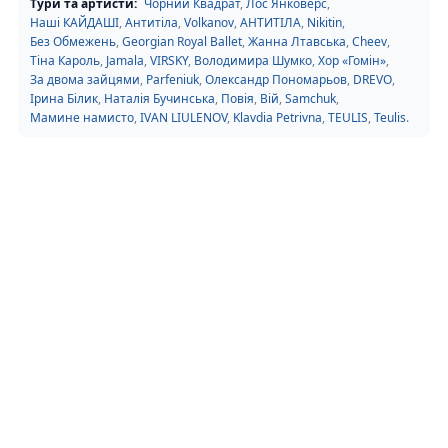
Тури та артисти:
Чорний Квадрат
,
Лос Янковерс
,
Наші КАЙДАШІ
,
Антитіла
,
Volkanov
,
АНТИТІЛА
,
Nikitin
,
Без Обмежень
,
Georgian Royal Ballet
,
Жанна Лтавська
,
Cheev
,
Тіна Кароль
,
Jamala
,
VIRSKY
,
Володимира Шумко
,
Хор «Гомін»
,
За двома зайцями
,
Parfeniuk
,
Олександр Пономарьов
,
DREVO
,
Ірина Білик
,
Наталія Бучинська
,
Повія
,
Вій
,
Samchuk
,
Мамине намисто
,
IVAN LIULENOV
,
Klavdia Petrivna
,
TEULIS
,
Teulis
.