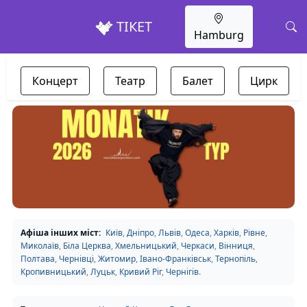
ТІКЕТ
Hamburg
Концерт
Театр
Балет
Цирк
Афіша інших міст:
Київ
,
Дніпро
,
Львів
,
Одеса
,
Харків
,
Рівне
,
Миколаїв
,
Біла Церква
,
Хмельницький
,
Черкаси
,
Вінниця
,
Полтава
,
Чернівці
,
Житомир
,
Івано-Франківськ
,
Тернопіль
,
Кропивницький
,
Луцьк
,
Кривий Ріг
,
Чернігів
.