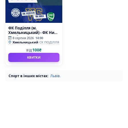
ФК Поділля (м.
Хмельницький) - ФК Нива
(м. Вінниця)
8 серпня 2026
14:00
Хмельницький
СК ПОДІЛЛЯ
100₴
ВІД
КВИТКИ
Спорт в інших містах:
Львів
.