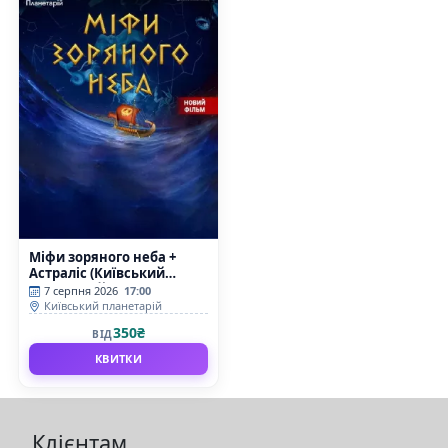
Міфи зоряного неба +
Астраліс (Київський
планетарій)
7 серпня 2026
17:00
Київський планетарій
350₴
ВІД
КВИТКИ
Клієнтам