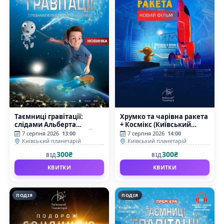
Таємниці гравітації:
Хрумко та чарівна ракета
слідами Альберта
+ Космікс (Київський
Ейнштейна (Київський
планетарій)
7 серпня 2026
13:00
7 серпня 2026
14:00
планетарій)
Київський планетарій
Київський планетарій
300₴
300₴
ВІД
ВІД
КВИТКИ
КВИТКИ
ПОДІЯ
ПОДІЯ