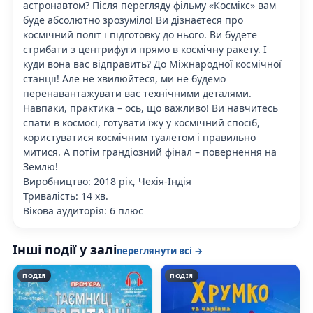
астронавтом? Після перегляду фільму «Космікс» вам
буде абсолютно зрозуміло! Ви дізнаєтеся про
космічний політ і підготовку до нього. Ви будете
стрибати з центрифуги прямо в космічну ракету. І
куди вона вас відправить? До Міжнародної космічної
станції! Але не хвилюйтеся, ми не будемо
перенавантажувати вас технічними деталями.
Навпаки, практика – ось, що важливо! Ви навчитесь
спати в космосі, готувати їжу у космічний спосіб,
користуватися космічним туалетом і правильно
митися. А потім грандіозний фінал – повернення на
Землю!
Виробництво: 2018 рік, Чехія-Індія
Тривалість: 14 хв.
Вікова аудиторія: 6 плюс
Інші події у залі
переглянути всі →
ПОДІЯ
ПОДІЯ