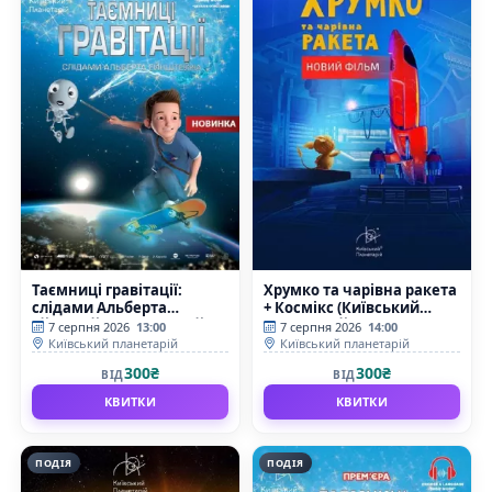
Таємниці гравітації:
Хрумко та чарівна ракета
слідами Альберта
+ Космікс (Київський
Ейнштейна (Київський
планетарій)
7 серпня 2026
13:00
7 серпня 2026
14:00
планетарій)
Київський планетарій
Київський планетарій
300₴
300₴
ВІД
ВІД
КВИТКИ
КВИТКИ
ПОДІЯ
ПОДІЯ