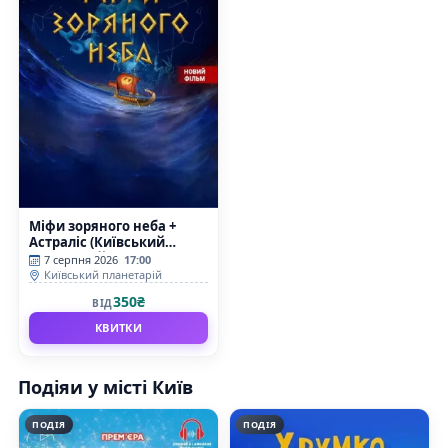
Міфи зоряного неба +
Астраліс (Київський
планетарій)
7 серпня 2026
17:00
Київський планетарій
350₴
ВІД
КВИТКИ
Подіяи у місті Київ
ПОДІЯ
ПОДІЯ