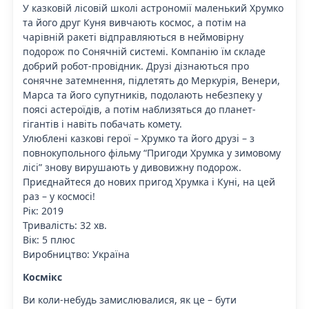
У казковій лісовій школі астрономії маленький Хрумко
та його друг Куня вивчають космос, а потім на
чарівній ракеті відправляються в неймовірну
подорож по Сонячній системі. Компанію їм складе
добрий робот-провідник. Друзі дізнаються про
сонячне затемнення, підлетять до Меркурія, Венери,
Марса та його супутників, подолають небезпеку у
поясі астероїдів, а потім наблизяться до планет-
гігантів і навіть побачать комету.
Улюблені казкові герої – Хрумко та його друзі – з
повнокупольного фільму “Пригоди Хрумка у зимовому
лісі” знову вирушають у дивовижну подорож.
Приєднайтеся до нових пригод Хрумка і Куні, на цей
раз – у космосі!
Рік: 2019
Тривалість: 32 хв.
Вік: 5 плюс
Виробництво: Україна
Космікс
Ви коли-небудь замислювалися, як це – бути