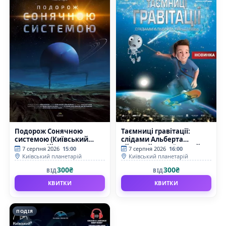
Подорож Сонячною
Таємниці гравітації:
системою (Київський
слідами Альберта
планетарій)
Ейнштейна (Київський
7 серпня 2026
15:00
7 серпня 2026
16:00
планетарій)
Київський планетарій
Київський планетарій
300₴
300₴
ВІД
ВІД
КВИТКИ
КВИТКИ
ПОДІЯ