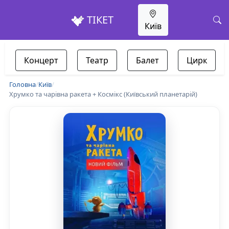
ТІКЕТ
Київ
Концерт
Театр
Балет
Цирк
Головна
/
Київ
/
Хрумко та чарівна ракета + Космікс (Київський планетарій)