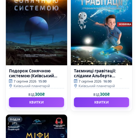
Подорож Сонячною
Таємниці гравітації:
системою (Київський
слідами Альберта
планетарій)
Ейнштейна (Київський
7 серпня 2026
15:00
7 серпня 2026
16:00
планетарій)
Київський планетарій
Київський планетарій
300₴
300₴
ВІД
ВІД
КВИТКИ
КВИТКИ
ПОДІЯ