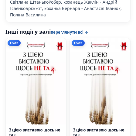
Світлана ШтанькоРобер, коханець Жаклін - Андрій
ІсаєнкоБріжжіт, коханка Бернара - Анастасія Іванюк,
Поліна Василина
Інші події у залі
переглянути всі →
ТЕАТР
ТЕАТР
З цією виставою щось не
З цією виставою щось не
так.
так.