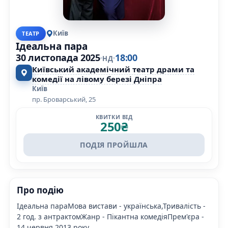
Київ
ТЕАТР
Ідеальна пара
30 листопада 2025
18:00
НД
Київський академічний театр драми та
комедії на лівому березі Дніпра
Київ
пр. Броварський, 25
КВИТКИ ВІД
250
₴
ПОДІЯ ПРОЙШЛА
Про подію
Ідеальна параМова вистави - українська,Тривалість -
2 год. з антрактомЖанр - Пікантна комедіяПрем'єра -
14 червня 2013 року