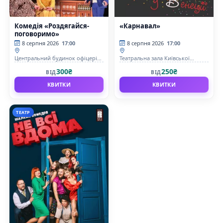
Комедія «Роздягайся-
«Карнавал»
поговоримо»
8 серпня 2026
17:00
8 серпня 2026
17:00
Центральний будинок офіцерів
Театральна зала Київської
Збройних Сил України
фортеці
300₴
250₴
ВІД
ВІД
КВИТКИ
КВИТКИ
ТЕАТР