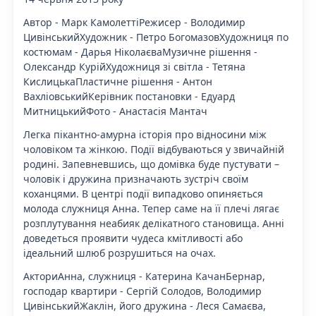
Автор - Марк КамолеттіРежисер - Володимир
ЦивінськийХудожник - Петро БогомазовХудожниця по
костюмам - Дарья НіколаєваМузичне рішення -
Олександр КурійХудожниця зі світла - Тетяна
КислицькаПластичне рішення - Антон
ВахліовськийКерівник постановки - Едуард
МитницькийФото - Анастасія Мантач
Легка пікантно-амурна історія про відносини між
чоловіком та жінкою. Події відбуваються у звичайній
родині. Запевневшись, що домівка буде пустувати –
чоловік і дружина призначають зустріч своїм
коханцями. В центрі події випадково опиняється
молода служниця Анна. Тепер саме на її плечі лягає
розплутування неабияк делікатного становища. Анні
доведеться проявити чудеса кмітливості або
ідеальний шлюб розрушиться на очах.
АкториАнна, служниця - Катерина КачанБернар,
господар квартири - Сергій Солодов, Володимир
ЦивінськийЖаклін, його дружина - Леся Самаєва,