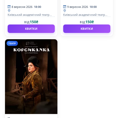
8 вересня 2026
18:00
9 вересня 2026
18:00
Київський академічний театр
Київський академічний театр
драми та комедії на лівому
драми та комедії на лівому
150₴
150₴
ВІД
ВІД
березі Дніпра
березі Дніпра
КВИТКИ
КВИТКИ
ТЕАТР