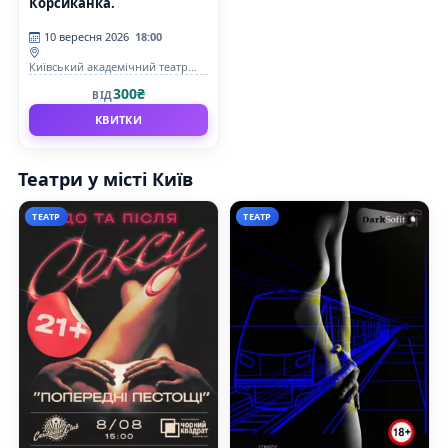
Корсиканка.
10 вересня 2026
18:00
Київський академічний театр
драми та комедії на лівому
300₴
ВІД
березі Дніпра
КВИТКИ
Театри у місті Київ
ТЕАТР
ТЕАТР