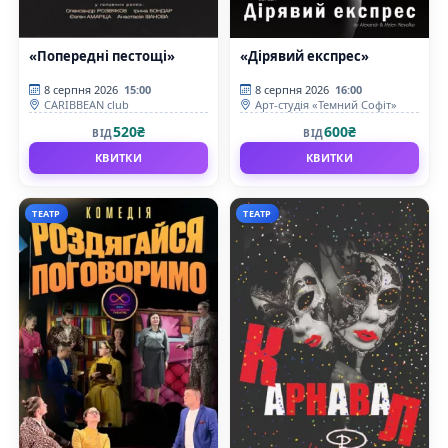
«Попередні пестощі»
«Дірявий експрес»
8 серпня 2026
15:00
8 серпня 2026
16:00
CARIBBEAN club
Арт-студія «Темний Софіт»
520₴
600₴
ВІД
ВІД
КВИТКИ
КВИТКИ
ТЕАТР
ТЕАТР