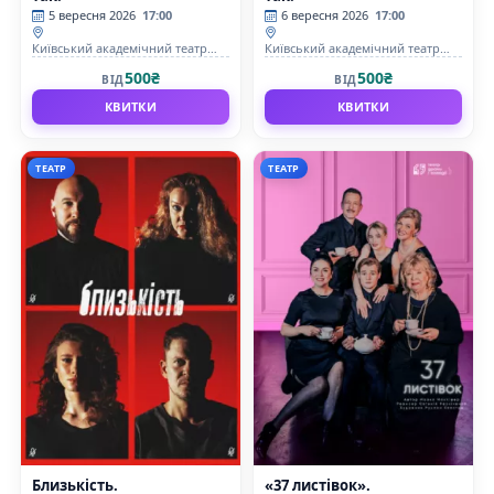
5 вересня 2026
17:00
6 вересня 2026
17:00
Київський академічний театр
Київський академічний театр
драми та комедії на лівому
драми та комедії на лівому
500₴
500₴
ВІД
ВІД
березі Дніпра
березі Дніпра
КВИТКИ
КВИТКИ
ТЕАТР
ТЕАТР
Близькість.
«37 листівок».