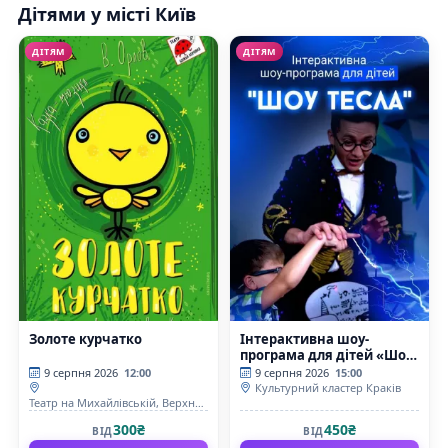
Дітями у місті Київ
ДІТЯМ
ДІТЯМ
Золоте курчатко
Інтерактивна шоу-
програма для дітей «Шоу
Тесла»
9 серпня 2026
12:00
9 серпня 2026
15:00
Культурний кластер Краків
Театр на Михайлівській, Верхня
сцена
300₴
450₴
ВІД
ВІД