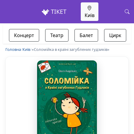
ТІКЕТ
Київ
Концерт
Театр
Балет
Цирк
Головна
/
Київ
/
«Соломійка в країні загублених гудзиків»