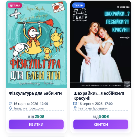
ДІТЯМ
ТЕАТР
Фізкультура для Баби Яги
Шахрайки?.. Лесбійки?!!
Красуні!
16 серпня 2026
12:00
16 серпня 2026
17:00
Театр на Троєщині
Театр на Троєщині
250₴
500₴
ВІД
ВІД
КВИТКИ
КВИТКИ