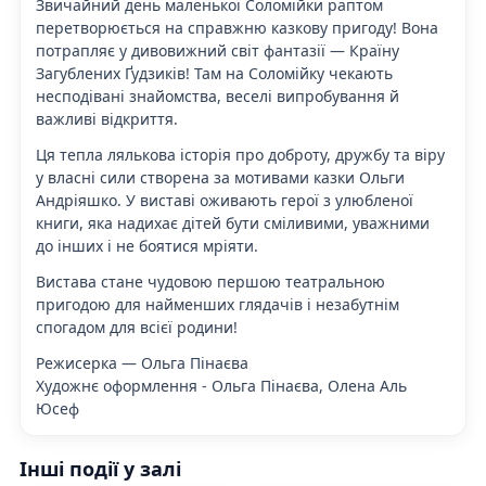
Звичайний день маленької Соломійки раптом
перетворюється на справжню казкову пригоду! Вона
потрапляє у дивовижний світ фантазії — Країну
Загублених Ґудзиків! Там на Соломійку чекають
несподівані знайомства, веселі випробування й
важливі відкриття.
Ця тепла лялькова історія про доброту, дружбу та віру
у власні сили створена за мотивами казки Ольги
Андріяшко. У виставі оживають герої з улюбленої
книги, яка надихає дітей бути сміливими, уважними
до інших і не боятися мріяти.
Вистава стане чудовою першою театральною
пригодою для найменших глядачів і незабутнім
спогадом для всієї родини!
Режисерка — Ольга Пінаєва
Художнє оформлення - Ольга Пінаєва, Олена Аль
Юсеф
Інші події у залі