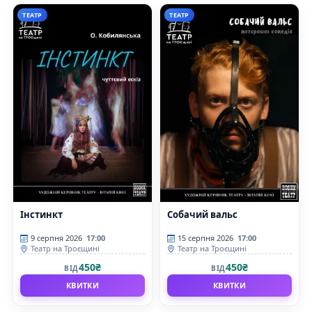
ТЕАТР
ТЕАТР
Інстинкт
Собачий вальс
9 серпня 2026
17:00
15 серпня 2026
17:00
Театр на Троєщині
Театр на Троєщині
450₴
450₴
ВІД
ВІД
КВИТКИ
КВИТКИ