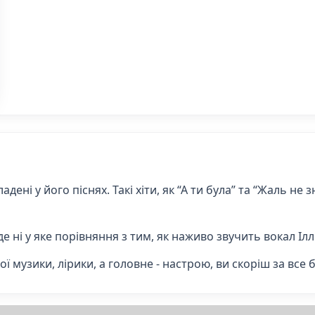
адені у його піснях. Такі хіти, як “А ти була” та “Жаль не
 йде ні у яке порівняння з тим, як наживо звучить вокал І
 музики, лірики, а головне - настрою, ви скоріш за все 