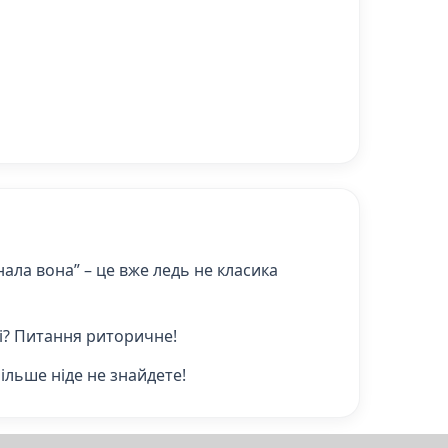
 знала вона” – це вже ледь не класика
ллі? Питання риторичне!
більше ніде не знайдете!