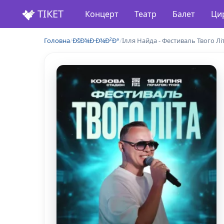
ТІКЕТ
Концерт
Театр
Балет
Ци
Головна
/
ÐšÐ¾Ð·Ð¾Ð²Ð°
/
Ілля Найда - Фестиваль Твого Лі