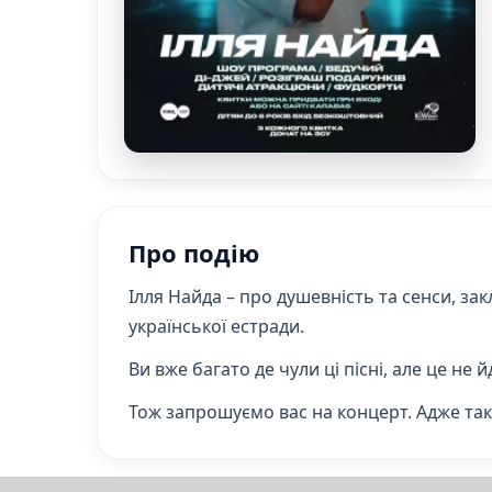
Про подію
Ілля Найда – про душевність та сенси, закл
української естради.
Ви вже багато де чули ці пісні, але це не
Тож запрошуємо вас на концерт. Адже такої