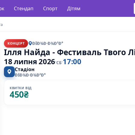
рк
Стендап
Спорт
Дітям
та
ÐšÐ¾Ð·Ð¾Ð²Ð°
КОНЦЕРТ
Ілля Найда - Фестиваль Твого Л
18 липня 2026
17:00
СБ
Стадіон
ÐšÐ¾Ð·Ð¾Ð²Ð°
КВИТКИ ВІД
450
₴