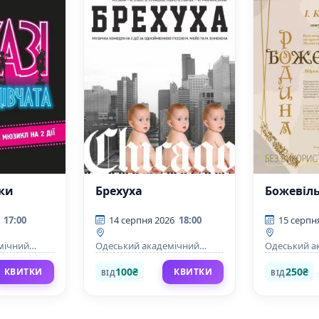
ьки
Брехуха
Божевіл
17:00
14 серпня 2026
18:00
15 серпн
мічний
Одеський академічний
Одеський а
омедії імені
театр музичної комедії імені
театр музич
М. Водяного
М. Водяног
100₴
250₴
КВИТКИ
КВИТКИ
ВІД
ВІД