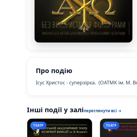
Про подію
Ісус Христос - суперзірка. (ОАТМК ім. М.
Інші події у залі
переглянути всі →
ТЕАТР
ТЕАТР