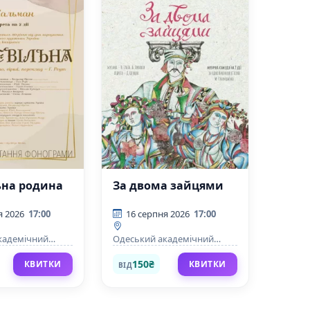
ьна родина
За двома зайцями
я 2026
17:00
16 серпня 2026
17:00
кадемічний
Одеський академічний
ної комедії імені
театр музичної комедії імені
о
М. Водяного
150₴
КВИТКИ
КВИТКИ
ВІД