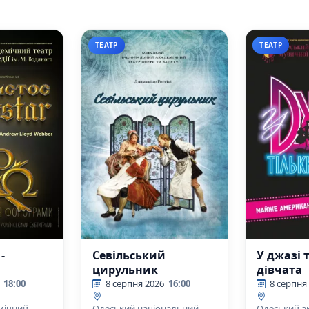
ТЕАТР
ТЕАТР
-
Севільський
У джазі 
цирульник
дівчата
18:00
8 серпня 2026
16:00
8 серпня
мічний
Одеський національний
Одеський а