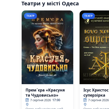
Театри у місті Одеса
ТЕАТР
ТЕАТР
Прем`єра «Красуня
Ісус Христос 
та Чудовисько»
суперзірка
7 серпня 2026
17:00
7 серпня 2026
Одеський національний
Одеський акаде