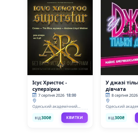
Ісус Христос -
У джазі тіл
суперзірка
дівчата
7 серпня 2026
18:00
8 серпня 2026
Одеський академічний
Одеський акаде
театр музичної комедії імені
театр музичної к
М. Водяного
М. Водяного
300₴
300₴
КВИТКИ
ВІД
ВІД