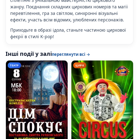
сплетінні з унікальною майстерністю циркового
жанру. Поєднання складних циркових номерів та магії
перевтілення, гра за світлом, синхронні візуальні
ефекти, участь всім відомих, улюблених персонажів.
Приходьте в образі ідола, станьте частиною циркової
феєрії в стилі K-pop!
Інші події у залі
переглянути всі →
ТЕАТР
ЦИРК