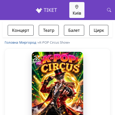
ТІКЕТ
Київ
Концерт
Театр
Балет
Цирк
Головна
/
Миргород
/
«K-POP Circus Show»