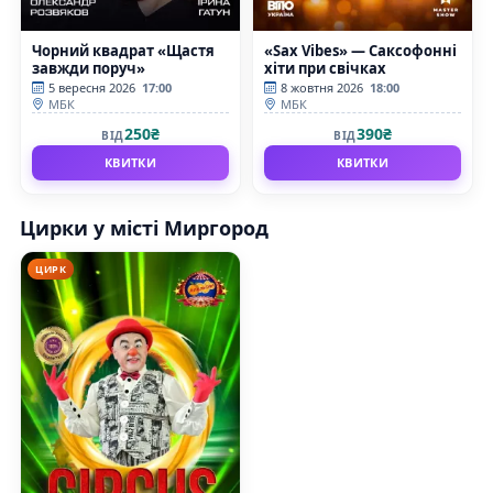
Чорний квадрат «Щастя
«Sax Vibes» — Саксофонні
завжди поруч»
хіти при свічках
5 вересня 2026
17:00
8 жовтня 2026
18:00
МБК
МБК
250₴
390₴
ВІД
ВІД
КВИТКИ
КВИТКИ
Цирки у місті Миргород
ЦИРК