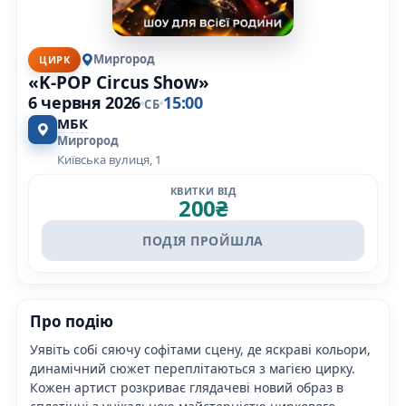
Миргород
ЦИРК
«K-POP Circus Show»
6 червня 2026
15:00
СБ
МБК
Миргород
Київська вулиця, 1
КВИТКИ ВІД
200
₴
ПОДІЯ ПРОЙШЛА
Про подію
Уявіть собі сяючу софітами сцену, де яскраві кольори,
динамічний сюжет переплітаються з магією цирку.
Кожен артист розкриває глядачеві новий образ в