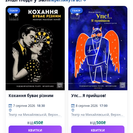
ТЕАТР
ТЕАТР
Кохання буває різним
Упс… Я прийшов!
7 серпня 2026
18:30
8 серпня 2026
17:00
Театр на Михайлівській, Верхня
Театр на Михайлівській, Верхня
сцена
сцена
450₴
500₴
ВІД
ВІД
КВИТКИ
КВИТКИ