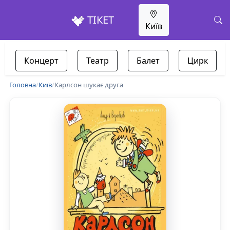
ТІКЕТ
Київ
Концерт
Театр
Балет
Цирк
Головна
/
Київ
/
Карлсон шукає друга