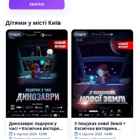
КВИТКИ
Дітями у місті Київ
ПОДІЯ
ПОДІЯ
Динозаври: подорож у
У пошуках нової Землі +
часі + Космічна вікторина
Космічна вікторина
(Київський планетарій)
(Київський планетарій)
6 серпня 2026
13:00
6 серпня 2026
14:00
Київський планетарій
Київський планетарій