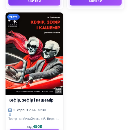
КВИТКИ
КВИТКИ
ТЕАТР
Кефір, зефір і кашемір
10 серпня 2026
18:30
Театр на Михайлівській, Верхня
сцена
450₴
ВІД