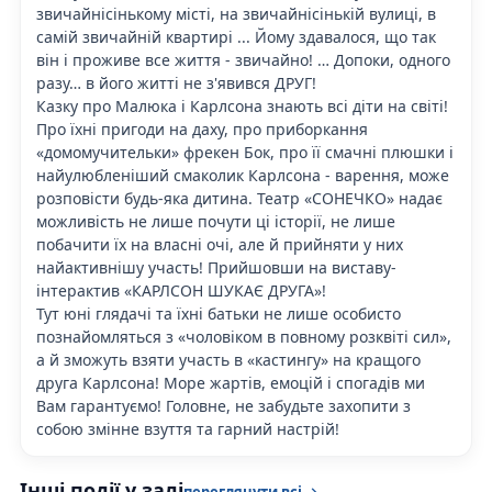
звичайнісінькому місті, на звичайнісінькій вулиці, в
самій звичайній квартирі ... Йому здавалося, що так
він і проживе все життя - звичайно! … Допоки, одного
разу… в його житті не з'явився ДРУГ!
Казку про Малюка і Карлсона знають всі діти на світі!
Про їхні пригоди на даху, про приборкання
«домомучительки» фрекен Бок, про її смачні плюшки і
найулюбленіший смаколик Карлсона - варення, може
розповісти будь-яка дитина. Театр «СОНЕЧКО» надає
можливість не лише почути ці історії, не лише
побачити їх на власні очі, але й прийняти у них
найактивнішу участь! Прийшовши на виставу-
інтерактив «КАРЛСОН ШУКАЄ ДРУГА»!
Тут юні глядачі та їхні батьки не лише особисто
познайомляться з «чоловіком в повному розквіті сил»,
а й зможуть взяти участь в «кастингу» на кращого
друга Карлсона! Море жартів, емоцій і спогадів ми
Вам гарантуємо! Головне, не забудьте захопити з
собою змінне взуття та гарний настрій!
Інші події у залі
переглянути всі →