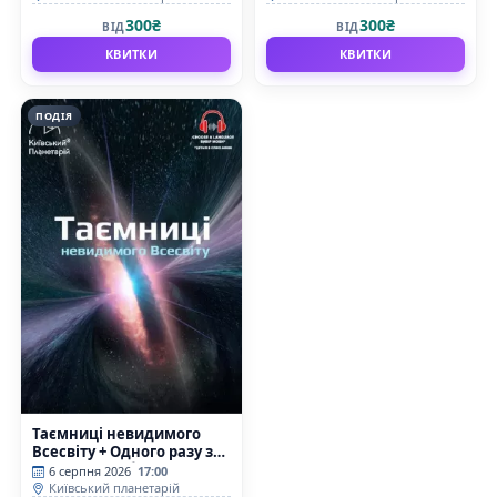
300₴
300₴
ВІД
ВІД
КВИТКИ
КВИТКИ
ПОДІЯ
Таємниці невидимого
Всесвіту + Одного разу за
Великого Вибуху
6 серпня 2026
17:00
(Київський планетарій)
Київський планетарій