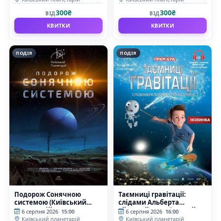
300₴
300₴
ВІД
ВІД
КВИТКИ
КВИТКИ
ПОДІЯ
ПОДІЯ
Подорож Сонячною
Таємниці гравітації:
системою (Київський
слідами Альберта
планетарій)
Ейнштейна (Київський
6 серпня 2026
15:00
6 серпня 2026
16:00
планетарій)
Київський планетарій
Київський планетарій