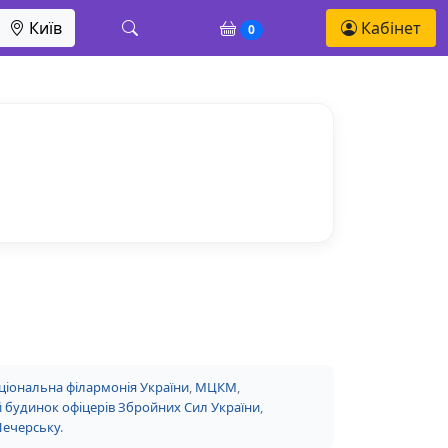
Київ
Кабінет
0
ціональна філармонія України
,
МЦКМ
,
 будинок офіцерів Збройних Сил України
,
Печерську
.