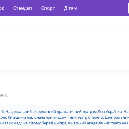
рк
Стендап
Спорт
Дітям
має.
ій
,
Національний академічний драматичний театр ім.Лесі Українки
,
На
долі
,
Київський національний академічний театр оперети
,
Центральний
и та комедії на лівому березі Дніпра
,
Київський академічний театр на 