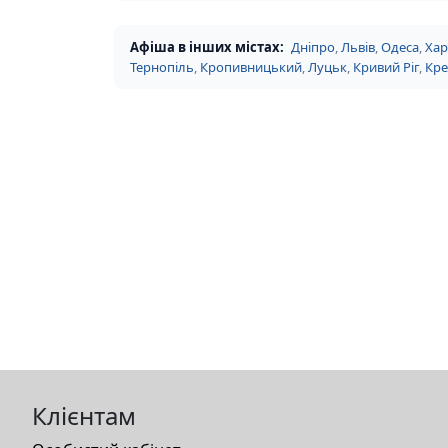
Афіша в інших містах:
Дніпро
,
Львів
,
Одеса
,
Хар
Тернопіль
,
Кропивницький
,
Луцьк
,
Кривий Ріг
,
Кр
Клієнтам