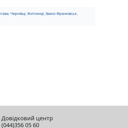
тава
,
Чернівці
,
Житомир
,
Івано-Франківськ
,
Довідковий центр
(044)356 05 60