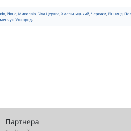
ків
,
Рівне
,
Миколаїв
,
Біла Церква
,
Хмельницький
,
Черкаси
,
Вінниця
,
Пол
еменчук
,
Ужгород
.
Партнера