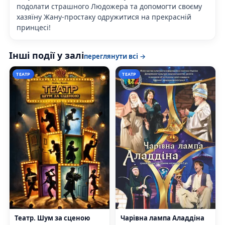
подолати страшного Людожера та допомогти своєму
хазяїну Жану-простаку одружитися на прекрасній
принцесі!
Інші події у залі
переглянути всі →
ТЕАТР
ТЕАТР
Театр. Шум за сценою
Чарівна лампа Аладдіна