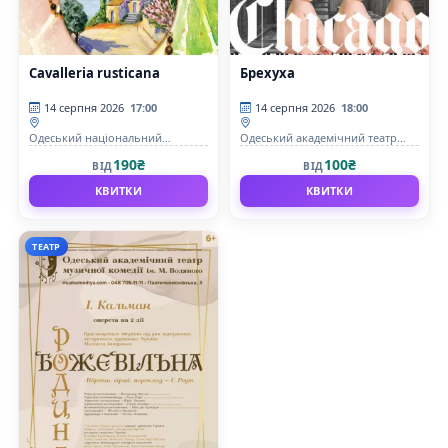
Cavalleria rusticana
Брехуха
14 серпня 2026
17:00
14 серпня 2026
18:00
Одеський національний
Одеський академічний театр
академічний театр опери та
музичної комедії імені М.
190₴
100₴
ВІД
ВІД
балету
Водяного
КВИТКИ
КВИТКИ
ТЕАТР