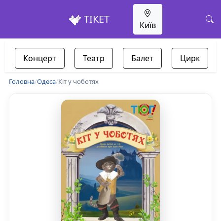
ТІКЕТ
Київ
Концерт
Театр
Балет
Цирк
Головна
/
Одеса
/
Кіт у чоботях