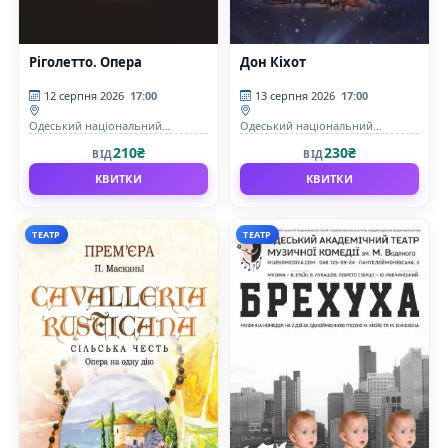
Ріголетто. Опера
Дон Кіхот
12 серпня 2026
17:00
13 серпня 2026
17:00
Одеський національний
Одеський національний
академічний театр опери та
академічний театр опери та
210₴
230₴
ВІД
ВІД
балету
балету
КВИТКИ
КВИТКИ
ТЕАТР
ТЕАТР