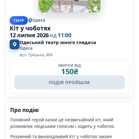
Одеса
ТЕАТР
Кіт у чоботях
12 липня 2026
11:00
НД
Одеський театр юного глядача
Одеса
вул. Грецька, 48А
КВИТКИ ВІД
150
₴
ПОДІЯ ПРОЙШЛА
Про подію
Головний герой казки це незвичайний кіт, який
розмовляє людським голосом і ходить у чоботях.
Розумний та винахідливий Кіт у чоботях зможе