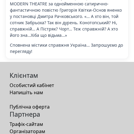
MODERN THEATRE за однойменною сатирично-
фантастичною повістю Григорія Квітки-Основ яненко
у постановці Дмитра Рачковського. «… А хто він, той
сотник Забрьоха? Так він дурень. Конотопський? Ні,
справжній… А Пістряк? Чорт… Теж справжній? А хто
його зна…Хіба що відьма…»
Сповнена містики справжня Україна… Запрошуємо до
перегляду!
Клієнтам
Особистий кабінет
Напишіть нам
Публічна оферта
Партнера
Трафік-сайтам
Організаторам