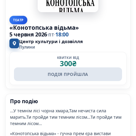
ТЕАТР
«Конотопська відьма»
5 червня 2026
18:00
ПТ
Центр культури і дозвілля
Пулини
КВИТКИ ВІД
300
₴
ПОДІЯ ПРОЙШЛА
Про подію
…У темнім лісі чорна хмара,Там нечиста сила
марить.Ти пройди тим темним лісом…Ти пройди тим
темним лісом…
«Конотопська відьма» - гучна прем єра вистави