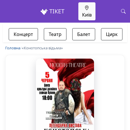
ТІКЕТ
Київ
Концерт
Театр
Балет
Цирк
Головна
/
«Конотопська відьма»