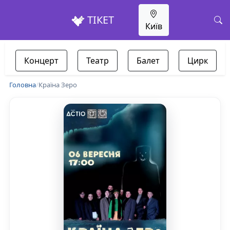
ТІКЕТ
Київ
Концерт
Театр
Балет
Цирк
Головна
/
Країна Зеро