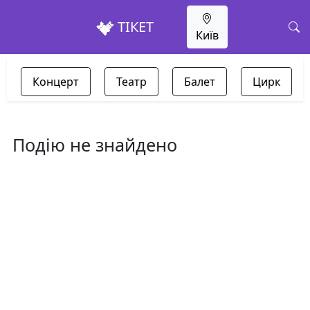
ТІКЕТ
Київ
Концерт
Театр
Балет
Цирк
Подію не знайдено