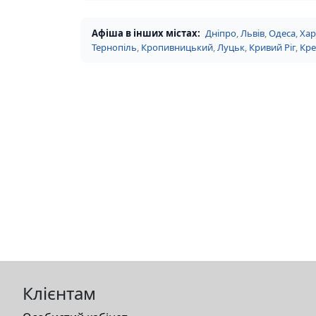
Афіша в інших містах:
Дніпро
,
Львів
,
Одеса
,
Хар
Тернопіль
,
Кропивницький
,
Луцьк
,
Кривий Ріг
,
Кр
Клієнтам