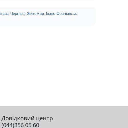
тава
,
Чернівці
,
Житомир
,
Івано-Франківськ
,
Довідковий центр
(044)356 05 60