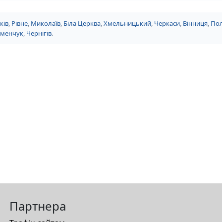
ків
,
Рівне
,
Миколаїв
,
Біла Церква
,
Хмельницький
,
Черкаси
,
Вінниця
,
Пол
еменчук
,
Чернігів
.
Партнера