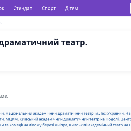
рк
Стендап
Спорт
Дітям
.
драматичний театр.
має.
ій
,
Національний академічний драматичний театр ім.Лесі Українки
,
На
ти
,
МЦКМ
,
Київський академічний драматичний театр на Подолі
,
Центр
и та комедії на лівому березі Дніпра
,
Київський академічний театр на 