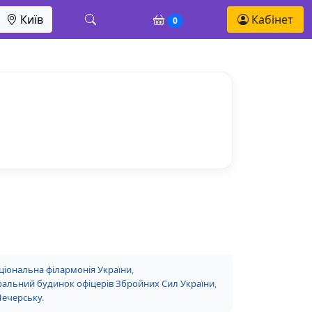
Київ
Кабінет
0
ціональна філармонія України
,
альний будинок офіцерів Збройних Сил України
,
Печерську
.