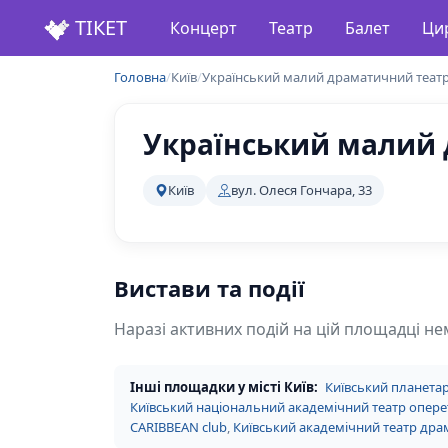
ТІКЕТ
Концерт
Театр
Балет
Ци
Головна
/
Київ
/
Український малий драматичний театр
Український малий 
Київ
вул. Олеся Гончара, 33
Вистави та події
Наразі активних подій на цій площадці не
Інші площадки у місті Київ:
Київський планетар
Київський національний академічний театр опере
CARIBBEAN club
,
Київський академічний театр драм