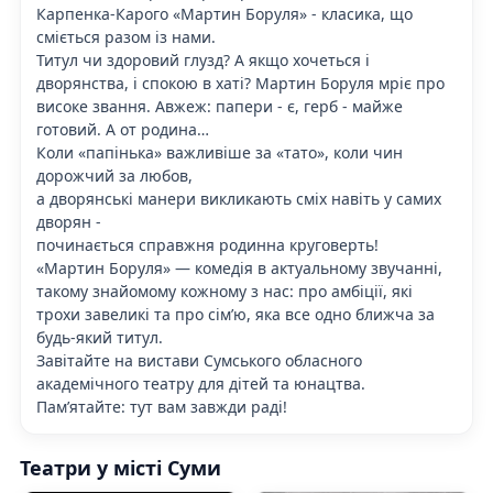
Карпенка-Карого «Мартин Боруля» - класика, що
сміється разом із нами.
Титул чи здоровий глузд? А якщо хочеться і
дворянства, і спокою в хаті? Мартин Боруля мріє про
високе звання. Авжеж: папери - є, герб - майже
готовий. А от родина…
Коли «папінька» важливіше за «тато», коли чин
дорожчий за любов,
а дворянські манери викликають сміх навіть у самих
дворян -
починається справжня родинна круговерть!
«Мартин Боруля» — комедія в актуальному звучанні,
такому знайомому кожному з нас: про амбіції, які
трохи завеликі та про сім’ю, яка все одно ближча за
будь-який титул.
Завітайте на вистави Сумського обласного
академічного театру для дітей та юнацтва.
Пам’ятайте: тут вам завжди раді!
Театри у місті Суми