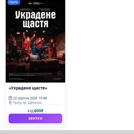
ТЕАТР
«Украдене щастя»
22 серпня 2026
17:00
Театр ім. Щепкіна
400₴
ВІД
КВИТКИ