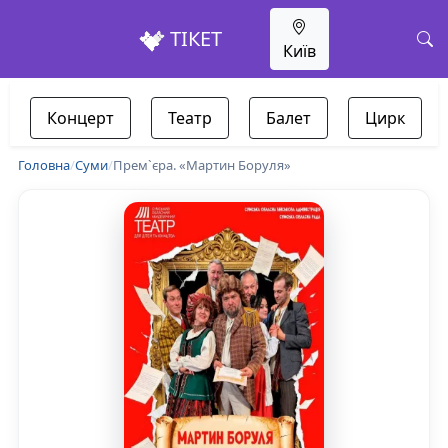
ТІКЕТ
Київ
Концерт
Театр
Балет
Цирк
Головна
/
Суми
/
Прем`єра. «Мартин Боруля»