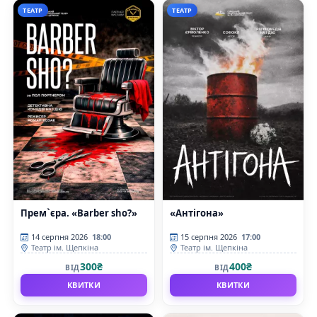
ТЕАТР
ТЕАТР
Прем`єра. «Barber sho?»
«Антігона»
14 серпня 2026
18:00
15 серпня 2026
17:00
Театр ім. Щепкіна
Театр ім. Щепкіна
300₴
400₴
ВІД
ВІД
КВИТКИ
КВИТКИ