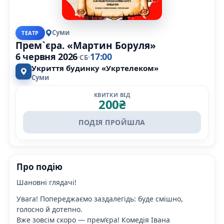
Суми
ТЕАТР
Прем`єра. «Мартин Боруля»
6 червня 2026
17:00
СБ
Укриття будинку «Укртелеком»
Суми
КВИТКИ ВІД
200
₴
ПОДІЯ ПРОЙШЛА
Про подію
Шановні глядачі!
Увага! Попереджаємо заздалегідь: буде смішно,
голосно й дотепно.
Вже зовсім скоро — прем’єра! Комедія Івана