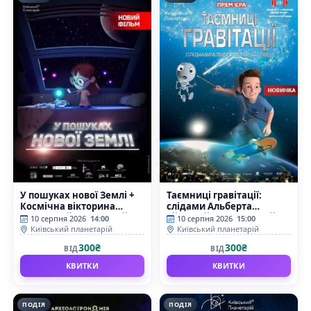
У пошуках нової Землі +
Таємниці гравітації:
Космічна вікторина
слідами Альберта
(Київський планетарій)
Ейнштейна (Київський
10 серпня 2026
14:00
10 серпня 2026
15:00
планетарій)
Київський планетарій
Київський планетарій
300₴
300₴
ВІД
ВІД
КВИТКИ
КВИТКИ
ПОДІЯ
ПОДІЯ