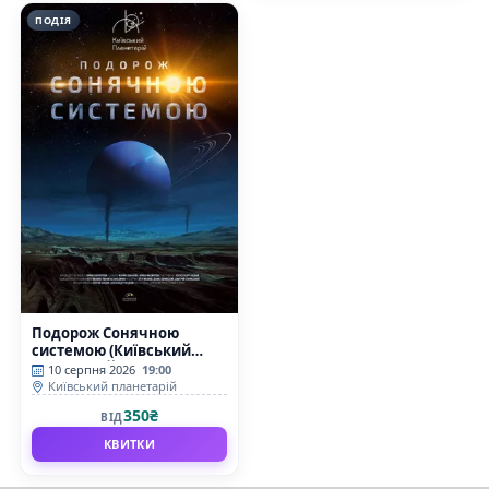
ПОДІЯ
Подорож Сонячною
системою (Київський
планетарій)
10 серпня 2026
19:00
Київський планетарій
350₴
ВІД
КВИТКИ