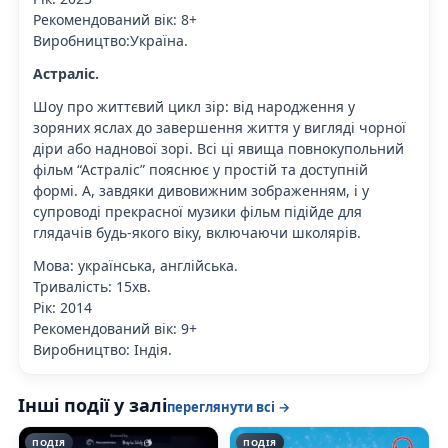
Рекомендований вік: 8+
Виробництво:Україна.
Астраліс.
Шоу про життєвий цикл зір: від народження у
зоряних яслах до завершення життя у вигляді чорної
діри або наднової зорі. Всі ці явища повнокупольний
фільм “Астраліс” пояснює у простій та доступній
формі. А, завдяки дивовижним зображенням, і у
супроводі прекрасної музики фільм підійде для
глядачів будь-якого віку, включаючи школярів.
Мова: українська, англійська.
Тривалість: 15хв.
Рік: 2014
Рекомендований вік: 9+
Виробництво: Індія.
Інші події у залі
переглянути всі →
ПОДІЯ
ПОДІЯ