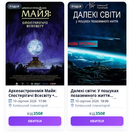
ПОДІЯ
ПОДІЯ
Археоастрономія Майя:
Далекі світи: У пошуках
Спостерігачі Всесвіту +
позаземного життя
Скарби Всесвіту
(Київський планетарій)
10 серпня 2026
17:00
10 серпня 2026
18:00
(Київський планетарій)
Київський планетарій
Київський планетарій
350₴
350₴
ВІД
ВІД
КВИТКИ
КВИТКИ