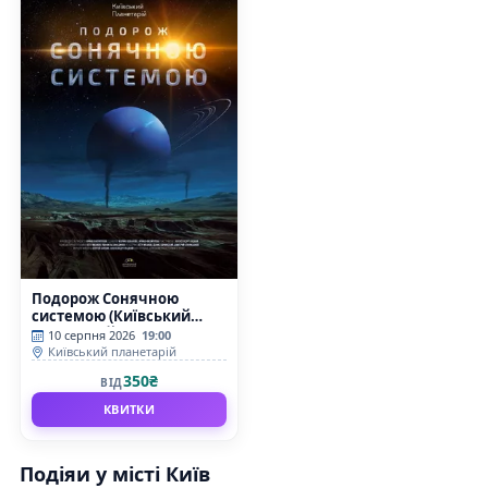
Подорож Сонячною
системою (Київський
планетарій)
10 серпня 2026
19:00
Київський планетарій
350₴
ВІД
КВИТКИ
Подіяи у місті Київ