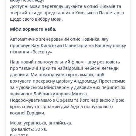
Доступні мови перегляду шукайте в описі фільмів та
звертайтеся до представників Київського Планетарію
щодо свого вибору мови.
Міфи зоряного неба.
Автоматично згенерований опис Новинка, яку
пропонує Вам Київський Планетарій на Вашому шляху
пізнання «Всесвіту»
Наш новий повнокупольний фільм - шоу розповість
про таємничі зірки та найвідоміші небесні легенди
давнини. Ми помандруємо крізь хмари, щоб
врятувати прекрасну царівну Андромеду. Простежимо
за чудовиськом Мінотавром у дивовижних перипетіях
жахливого Лабіринту короля Міноса.
Подорожуватимемо з Орфеєм та його чарівною лірою
крізь спеку та сірчаний дим Аїда в пошуках його
коханої Еврідіки.
Мова: українська, англійська.
Тривалість: 32 хв.
Рік: 2023