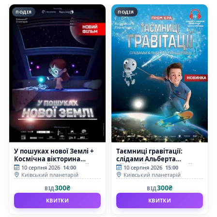
ПОДІЯ
ПОДІЯ
У пошуках нової Землі +
Таємниці гравітації:
Космічна вікторина
слідами Альберта
(Київський планетарій)
Ейнштейна (Київський
10 серпня 2026
14:00
10 серпня 2026
15:00
планетарій)
Київський планетарій
Київський планетарій
300₴
300₴
ВІД
ВІД
КВИТКИ
КВИТКИ