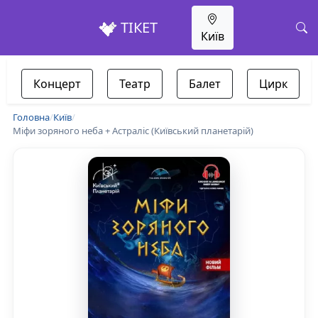
ТІКЕТ
Київ
Концерт
Театр
Балет
Цирк
Головна
/
Київ
/
Міфи зоряного неба + Астраліс (Київський планетарій)