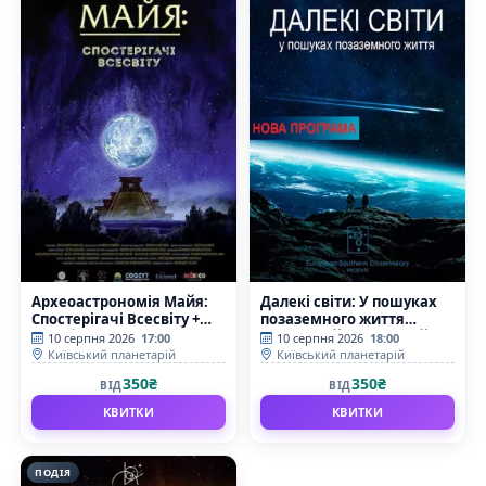
Археоастрономія Майя:
Далекі світи: У пошуках
Спостерігачі Всесвіту +
позаземного життя
Скарби Всесвіту
(Київський планетарій)
10 серпня 2026
17:00
10 серпня 2026
18:00
(Київський планетарій)
Київський планетарій
Київський планетарій
350₴
350₴
ВІД
ВІД
КВИТКИ
КВИТКИ
ПОДІЯ